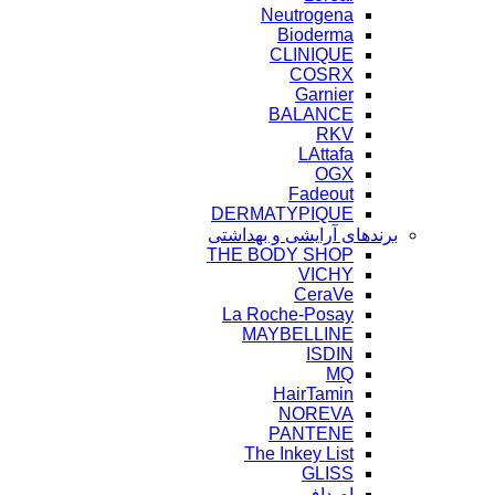
Neutrogena
Bioderma
CLINIQUE
COSRX
Garnier
BALANCE
RKV
LAttafa
OGX
Fadeout
DERMATYPIQUE
برندهای آرایشی و بهداشتی
THE BODY SHOP
VICHY
CeraVe
La Roche-Posay
MAYBELLINE
ISDIN
MQ
HairTamin
NOREVA
PANTENE
The Inkey List
GLISS
اصداف