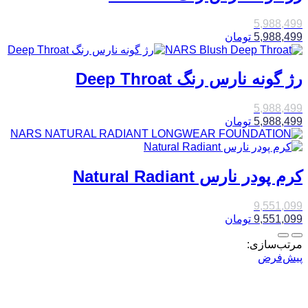
5,988,499
5,988,499
تومان
رژ گونه نارس رنگ Deep Throat
5,988,499
5,988,499
تومان
کرم پودر نارس Natural Radiant
9,551,099
9,551,099
تومان
مرتب‌سازی:
پیش‌فرض