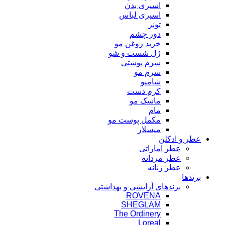
اسپری بدن
اسپری لباس
تونر
دور چشم
خرید روغن مو
ژل شست و شو
سرم پوستی
سرم مو
شامپو
کرم دست
ماسک مو
مام
مکمل پوست مو
میسلار
عطر و ادکلن
عطر اماراتی
عطر مردانه
عطر زنانه
برندها
برندهای آرایشی و بهداشتی
ROVENA
SHEGLAM
The Ordinery
Loreal