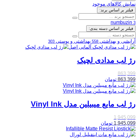
نمایش کالاهای موجود
فیلتر بر اساس برند:
numbuzin
3
فیلتر بر اساس دسته بندی:
آرایشی و بهداشتی
بهداشتی و پوستی
303
558
رژ لب مدادی لچیک
863,399
863,399
تومان
رژ لب مایع میبیلین مدل Vinyl Ink
1,945,099
1,945,099
تومان