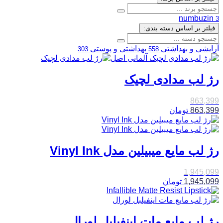
numbuzin
3
فیلتر بر اساس دسته بندی:
آرایشی و بهداشتی
بهداشتی و پوستی
303
558
رژ لب مدادی لچیک
863,399
863,399
تومان
رژ لب مایع میبیلین مدل Vinyl Ink
1,945,099
1,945,099
تومان
رژ لب مایع مات اینفیلبل لورال