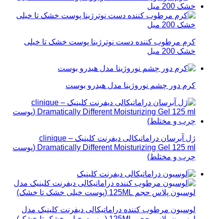
کرم مرطوب کننده دست نوترژینا پوست خشک تا خیلی
خشک 200 میل
کرم دور چشم نوروژینا مدل هیدرو بوست
ژل آبرسان دراماتیکالی دیفرنت کلینیک – clinique
Dramatically Different Moisturizing Gel 125 ml (پوست
چرب و مختلط)
لوسیون مرطوب کننده دراماتیکالی دیفرنت کلینیک مدل
لوسیون پلاس حجم 125ML (پوست خیلی خشک تا خشک)