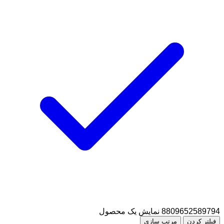
8809652589794
نمایش یک محصول
فیلتر کردن
مرتب سازی