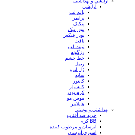
آرایشی و بهداشتی
آرایشی
بالم لب
پرایمر
پنکیک
پودر بیک
پودر فیکس
تافت
تینت لب
رژگونه
خط چشم
ریمل
ژل ابرو
سایه
کانتور
کانسیلر
کرم پودر
موس مو
هایلایتر
بهداشتی و پوستی
خرید ضد آفتاب
BB کرم
آبرسان و مرطوب کننده
اسپری آبرسان