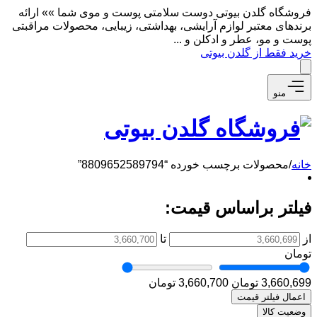
فروشگاه گلدن بیوتی دوست سلامتی پوست و موی شما »» ارائه
برندهای معتبر لوازم آرایشی، بهداشتی، زیبایی، محصولات مراقبتی
پوست و مو، عطر و ادکلن و ...
خرید فقط از گلدن بیوتی
منو
خانه
/
محصولات برچسب خورده “8809652589794”
فیلتر براساس قیمت:
از
تا
تومان
3,660,699 تومان
3,660,700 تومان
اعمال فیلتر قیمت
وضعیت کالا