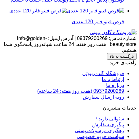
قرص فیتو فانر 120 عددی
شماره تماس:
09379200269
|
آدرس ایمیل:
info@golden-
beauty.store
|
هفت روز هفته، 24 ساعت شبانه‌روز پاسخگوی شما
هستیم.
بازگشت به بالا
راهنمای خرید
فروشگاه گلدن بیوتی
ارتباط با ما
درباره ما
09379200269 (هفت روز هفته؛ 24 ساعته)
رویه ارسال سفارش
خدمات مشتریان
سئوالی دارید؟
پیگیری سفارش
رهگیری مرسولات پستی
سیاست حریم خصوصی