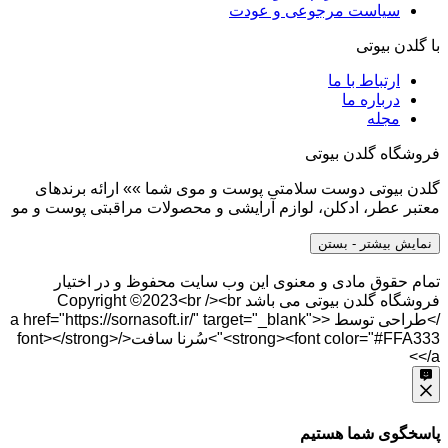
سیاست مرجوعی و عودت
با گلدن بیوتی
ارتباط با ما
درباره ما
مجله
فروشگاه گلدن بیوتی
گلدن بیوتی دوست سلامتی پوست و موی شما »» ارائه برندهای
معتبر عطر، ادکلن، لوازم آرایشی و محصولات مراقبتی پوست و مو
نمایش بیشتر
- بستن
تمام حقوق مادی و معنوی این وب سایت محفوظ و در اختیار
فروشگاه گلدن بیوتی می باشد Copyright ©2023<br /><br
/>طراحی توسط <a href="https://sornasoft.ir/" target="_blank">
<strong><font color="#FFA333">سُرنا سافت</font></strong>
</a>
پاسخگوی شما هستیم