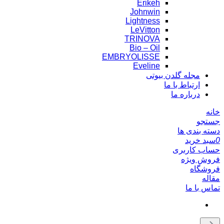
Erikeh
Johnwin
Lightness
LeVitton
TRINOVA
Bio – Oil
EMBRYOLISSE
Eveline
مجله گلدن بیوتی
ارتباط با ما
درباره ما
خانه
جستجو
دسته بندی ها
0
سبد خرید
حساب کاربری
فروش ویژه
فروشگاه
مقاله
تماس با ما