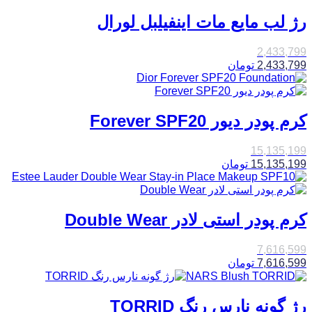
رژ لب مایع مات اینفیلبل لورال
2,433,799
2,433,799
تومان
کرم پودر دیور Forever SPF20
15,135,199
15,135,199
تومان
کرم پودر استی لادر Double Wear
7,616,599
7,616,599
تومان
رژ گونه نارس رنگ TORRID