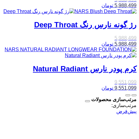
5,988,499
تومان
رژ گونه نارس رنگ Deep Throat
5,988,499
5,988,499
تومان
کرم پودر نارس Natural Radiant
9,551,099
9,551,099
تومان
مرتب‌سازی محصولات
مرتب‌سازی:
پیش‌فرض