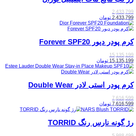
2,433,799
2,433,799
تومان
کرم پودر دیور Forever SPF20
15,135,199
15,135,199
تومان
کرم پودر استی لادر Double Wear
7,616,599
7,616,599
تومان
رژ گونه نارس رنگ TORRID
5,988,499