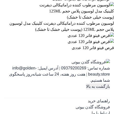
863,399
تومان
لوسیون مرطوب کننده دراماتیکالی دیفرنت کلینیک مدل لوسیون
پلاس حجم 125ML (پوست خیلی خشک تا خشک)
قرص فیتو فانر 120 عددی
شماره تماس:
09379200269
|
آدرس ایمیل:
info@golden-
رژ ل
beauty.store
|
هفت روز هفته، 24 ساعت شبانه‌روز پاسخگوی
شما هستیم.
بازگشت به بالا
راهنمای خرید
فروشگاه گلدن بیوتی
ارتباط با ما