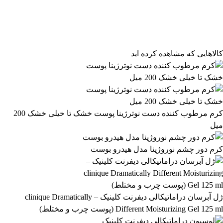
فیلتر محصولات
فیلتر براساس قیمت:
از
تا
تومان
مرتب‌سازی محصولات
کالاهایی که مشاهده کرده اید
مرتب‌سازی:
4,207,099 تومان
پیش‌فرض
محبوب‌ترین
4,207,100 تومان
بالاترین امتیاز
newest
ارزان‌ترین
گران‌ترین
اعمال فیلتر قیمت
موجودها اول
وضعیت کالا
نمایش کالاهای موجود
کرم مرطوب کننده دست نوترژینا پوست خشک تا خیلی خشک 200
میل
فیلتر بر اساس برند:
LAttafa
کرم دور چشم نوروژینا مدل هیدرو بوست
27
فیلتر بر اساس دسته بندی:
آرایشی و بهداشتی
بهداشتی و پوستی
303
558
ژل آبرسان دراماتیکالی دیفرنت کلینیک – clinique Dramatically
Different Moisturizing Gel 125 ml (پوست چرب و مختلط)
رژ لب مدادی لچیک