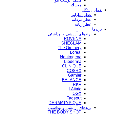
مکمل پوست مو
میسلار
عطر و ادکلن
عطر اماراتی
عطر مردانه
عطر زنانه
برندها
برندهای آرایشی و بهداشتی
ROVENA
SHEGLAM
The Ordinery
Loreal
Neutrogena
Bioderma
CLINIQUE
COSRX
Garnier
BALANCE
RKV
LAttafa
OGX
Fadeout
DERMATYPIQUE
برندهای آرایشی و بهداشتی
THE BODY SHOP