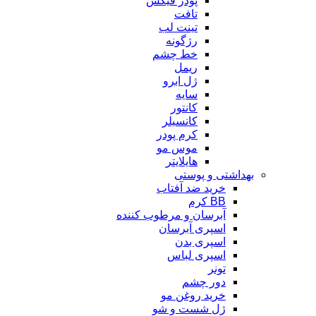
پودر فیکس
تافت
تینت لب
رژگونه
خط چشم
ریمل
ژل ابرو
سایه
کانتور
کانسیلر
کرم پودر
موس مو
هایلایتر
بهداشتی و پوستی
خرید ضد آفتاب
BB کرم
آبرسان و مرطوب کننده
اسپری آبرسان
اسپری بدن
اسپری لباس
تونر
دور چشم
خرید روغن مو
ژل شست و شو