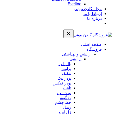
Eveline
مجله گلدن بیوتی
ارتباط با ما
درباره ما
صفحه اصلی
فروشگاه
آرایشی و بهداشتی
آرایشی
بالم لب
پرایمر
پنکیک
پودر بیک
پودر فیکس
تافت
تینت لب
رژگونه
خط چشم
ریمل
ژل ابرو