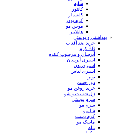
سایه
کانتور
کانسیلر
کرم پودر
موس مو
هایلایتر
بهداشتی و پوستی
خرید ضد آفتاب
BB کرم
آبرسان و مرطوب کننده
اسپری آبرسان
اسپری بدن
اسپری لباس
تونر
دور چشم
خرید روغن مو
ژل شست و شو
سرم پوستی
سرم مو
شامپو
کرم دست
ماسک مو
مام