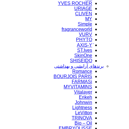
YVES ROCHER
URIAGE
CLIVEN
MY
Simple
fragranceworld
VURV
PHYTO
ST.Ives
SkinOne
SHISEIDO
برندهای آرایشی و بهداشتی
Romance
BOURJOIS PARIS
FARMASi
MYVITAMINS
Vitalayer
Erikeh
Johnwin
Lightness
LeVitton
TRINOVA
Bio – Oil
EMBRYOLISSE