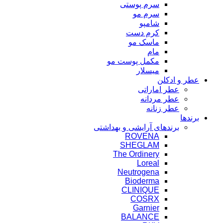
سرم پوستی
سرم مو
شامپو
کرم دست
ماسک مو
مام
مکمل پوست مو
میسلار
عطر و ادکلن
عطر اماراتی
عطر مردانه
عطر زنانه
برندها
برندهای آرایشی و بهداشتی
ROVENA
SHEGLAM
The Ordinery
Loreal
Neutrogena
Bioderma
CLINIQUE
COSRX
Garnier
BALANCE