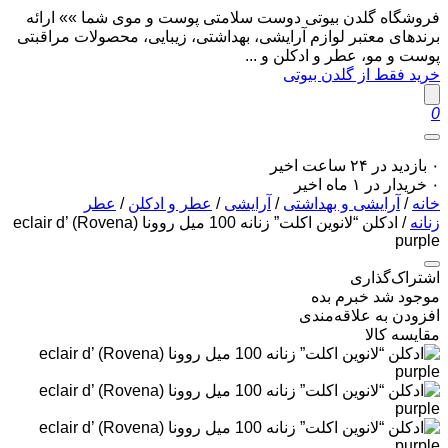
فروشگاه گلدن بیوتی دوست سلامتی پوست و موی شما »» ارائه
برندهای معتبر لوازم آرایشی، بهداشتی، زیبایی، محصولات مراقبتی
پوست و مو، عطر و ادکلن و ...
خرید فقط از گلدن بیوتی
0
۰ بازدید در ۲۴ ساعت اخیر
۰ خریدار در ۱ ماه اخیر
خانه
/
آرایشی و بهداشتی
/
آرایشی
/
عطر و ادکلن
/
عطر
زنانه
/ ادکلن “لانوین اکلت” زنانه 100 میل روونا (Rovena) eclair d’
purple
اشتراک‌گذاری
موجود شد خبرم بده
افزودن به علاقه‌مندی
مقایسه کالا