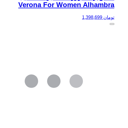
Verona For Women Alhambra
تومان
1,398,699