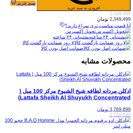
سبد خرید
افزودن به سبد خرید
2,349,499
2,349,499
تومان
آیا قیمت مناسب تری سراغ دارید؟
تحویل اکسپرس
پشتیبانی ۲۴ ساعته
۷ روز ضمانت بازگشت کالا
ضمانت اصل بودن کالا
محصولات مشابه
ادکلن مردانه لطافه شیخ الشیوخ مرکز 100 میل (
Lattafa Sheikh Al Shuyukh Concentrated)
3,769,899
تومان
3,769,899