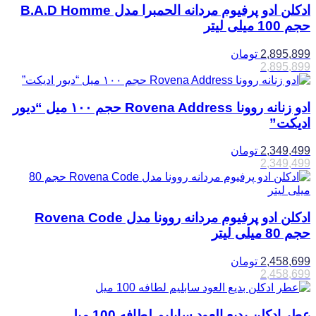
ادکلن ادو پرفیوم مردانه الحمبرا مدل B.A.D Homme
حجم 100 میلی لیتر
2,895,899
تومان
2,895,899
ادو زنانه روونا Rovena Address حجم ۱۰۰ میل “دیور
ادیکت”
2,349,499
تومان
2,349,499
ادکلن ادو پرفیوم مردانه روونا مدل Rovena Code
حجم 80 میلی لیتر
2,458,699
تومان
2,458,699
عطر ادکلن بدیع العود سابلیم لطافه 100 میل