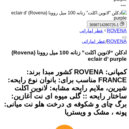
3698714280725-1
ROVENA
عطر اماراتی
ROVENA
/
عطر اماراتی
ادکلن “لانوین اکلت” زنانه 100 میل روونا (Rovena)
eclair d’ purple
کمپانی: ROVENA کشور مبدا برند:
FRANCE مناسب برای: بانوان نوع رایحه:
شیرین، ملایم رایحه مشابه: لانوین اکلت
ساختار رایحه :: گلی میوه ای نت آغازین:
برگ چای و شکوفه ‌ی درخت هلو نت میانی:
پونه ، مشک و ویستریا