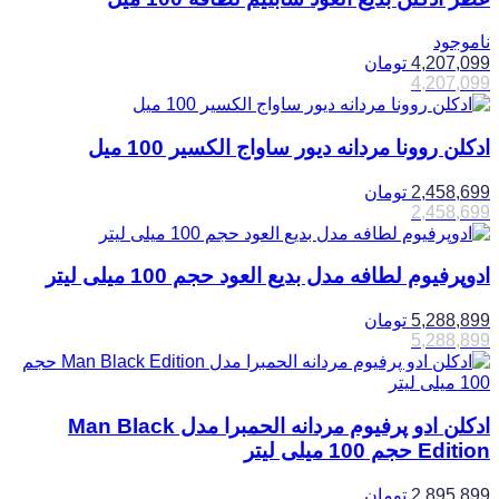
ناموجود
4,207,099
تومان
4,207,099
ادکلن روونا مردانه دیور ساواج الکسیر 100 میل
2,458,699
تومان
2,458,699
ادوپرفیوم لطافه مدل بدیع العود حجم 100 میلی لیتر
5,288,899
تومان
5,288,899
ادکلن ادو پرفیوم مردانه الحمبرا مدل Man Black
Edition حجم 100 میلی لیتر
2,895,899
تومان