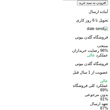
“لانوین
افزودن به سبد خرید
اکلت”
زنانه
آماده ارسال
100
میل
تحویل تا 6 روز کاری
روونا
(Rovena)
eclair
فروشگاه گلدن بیوتی
d’
purple
منتخب
عدد
96%
رضایت خریداران
عملکرد
عالی
فروشگاه گلدن بیوتی
عضویت از 1 سال قبل
عالی
عملکرد کلی فروشگاه
89%
بدون مرجوعی
91%
تعهد ارسال
87%