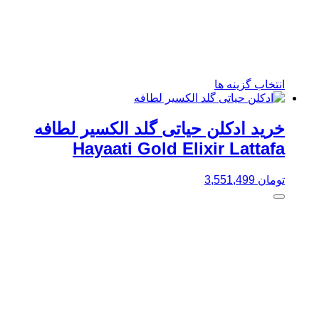
این
انتخاب گزینه ها
محصول
دارای
انواع
خرید ادکلن حیاتی گلد الکسیر لطافه
مختلفی
Hayaati Gold Elixir Lattafa
می
باشد.
گزینه
تومان
3,551,499
ها
ممکن
است
در
صفحه
محصول
انتخاب
شوند