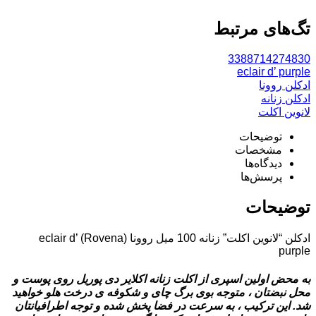
تگ‌های مرتبط
3388714274830
eclair d’ purple
ادکلن روونا
ادکلن زنانه
لانوین اکلت
توضیحات
مشخصات
دیدگاه‌ها
پرسش‌ها
توضیحات
ادکلن “لانوین اکلت” زنانه 100 میل روونا (Rovena) eclair d’
purple
به ‌محض اولین اسپری از اکلت زنانه اکلایر دی پوریل روی پوست و
محل نبضتان ، متوجه بوی برگ چای و شکوفه ‌ی درخت هلو خواهید
شد. این ترکیب ، به‌ سرعت در فضا پخش شده و توجه اطرافیانتان