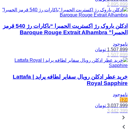
2,895,899
ادکلن باروک رژ اکستریت الحمبرا “باکارات رژ 540 قرمز
الحمبرا” Baroque Rouge Extrait Alhambra
ناموجود
1,507,899
تومان
1,507,899
خرید عطر ادکلن رویال سفایر لطافه پراید | Lattafa
Royal Sapphire
ناموجود
12٪
3,037,999
تومان
3,442,399