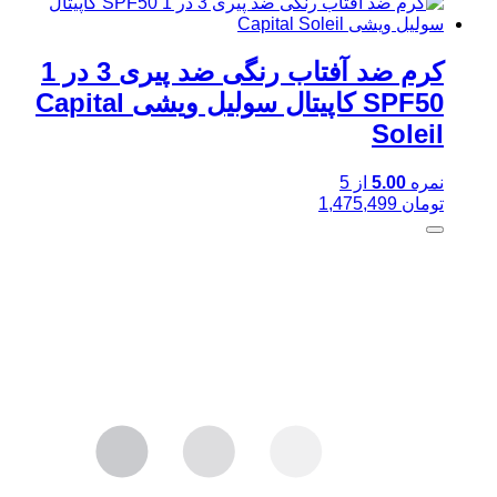
محصول
دارای
انواع
مختلفی
کرم ضد آفتاب رنگی ضد پیری 3 در 1
می
SPF50 کاپیتال سولیل ویشی Capital
باشد.
Soleil
گزینه
ها
ممکن
نمره
5.00
از 5
است
تومان
1,475,499
در
صفحه
محصول
انتخاب
شوند