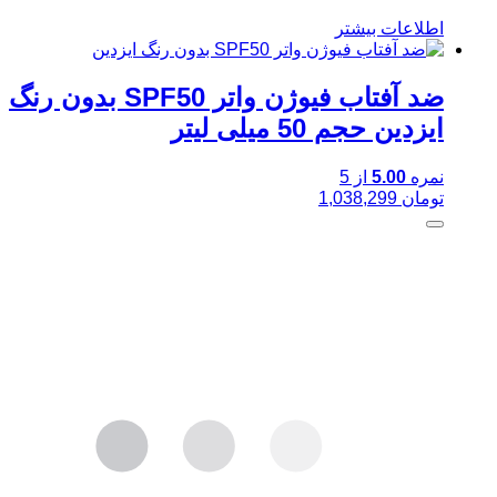
اطلاعات بیشتر
ضد آفتاب فیوژن واتر SPF50 بدون رنگ
ایزدین حجم 50 میلی لیتر
نمره
5.00
از 5
تومان
1,038,299