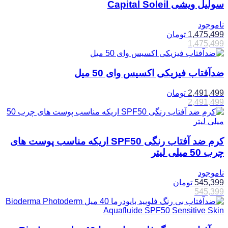
سولیل ویشی Capital Soleil
ناموجود
1,475,499
تومان
1,475,499
ضدآفتاب فیزیکی اکسیس وای 50 میل
2,491,499
تومان
2,491,499
کرم ضد آفتاب رنگی SPF50 اریکه مناسب پوست های
چرب 50 میلی لیتر
ناموجود
545,399
تومان
545,399