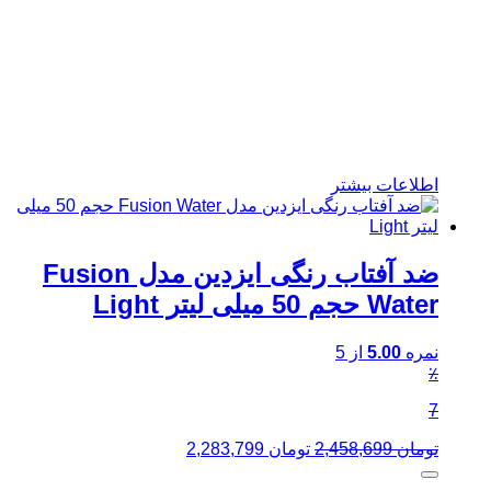
اطلاعات بیشتر
ضد آفتاب رنگی ایزدین مدل Fusion
Water حجم 50 میلی لیتر Light
نمره
5.00
از 5
٪
7
قیمت
قیمت
تومان
2,458,699
تومان
2,283,799
اصلی:
فعلی:
تومان 2,458,699
تومان 2,283,799.