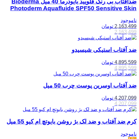
ضدآفتاب بی رنگ فلویید بایودرما 40 میل Bioderma
Photoderm Aquafluide SPF50 Sensitive Skin
ناموجود
2,163,499
تومان
2,163,499
ضد آفتاب استیکی شیسیدو
4,895,599
تومان
4,895,599
ضد آفتاب اوسرین پوست چرب 50 میل
4,207,099
تومان
4,207,099
کرم ضد آفتاب و ضد لک بژ روشن بایوتچ ام کیو 55 میل
ناموجود