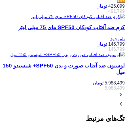
13٪
426,099
تومان
491,799
کرم ضد آفتاب کودکان SPF50 مای 75 میلی لیتر
ناموجود
146,799
تومان
146,799
لوسیون ضد آفتاب صورت و بدن SPF50+ شیسیدو 150
میل
5,988,499
تومان
5,988,499
تگ‌های مرتبط