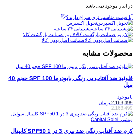
در انبار موجود نمی باشد
آیا قیمت مناسب تری سراغ دارید؟
تحویل اکسپرس
پشتیبانی ۲۴ ساعته
۷ روز ضمانت بازگشت کالا
ضمانت اصل بودن کالا
محصولات مشابه
فلوئید ضد آفتاب بی رنگی بایودرما SPF 100 حجم 40
میل
ناموجود
2,163,499
تومان
2,163,499
کرم ضد آفتاب رنگی ضد پیری 3 در 1 SPF50 کاپیتال