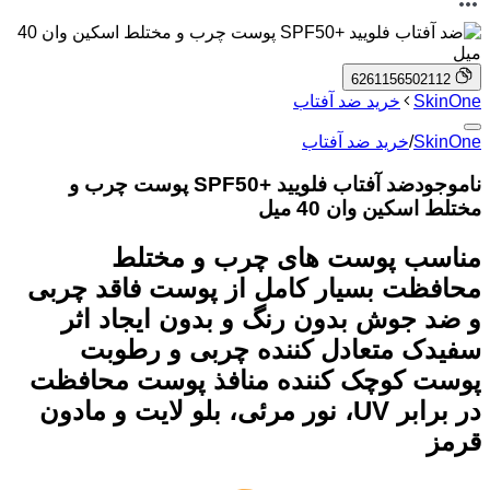
6261156502112
SkinOne
خرید ضد آفتاب
SkinOne
/
خرید ضد آفتاب
ناموجود
ضد آفتاب فلویید +SPF50 پوست چرب و
مختلط اسکین وان 40 میل
مناسب پوست های چرب و مختلط
محافظت بسیار کامل از پوست فاقد چربی
و ضد جوش بدون رنگ و بدون ایجاد اثر
سفیدک متعادل کننده چربی و رطوبت
پوست کوچک کننده منافذ پوست محافظت
در برابر UV، نور مرئی، بلو لایت و مادون
قرمز