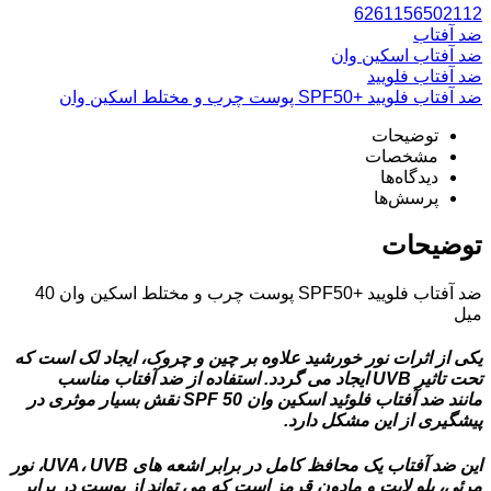
6261156502112
ضد آفتاب
ضد آفتاب اسکین وان
ضد آفتاب فلویید
ضد آفتاب فلویید +SPF50 پوست چرب و مختلط اسکین وان
توضیحات
مشخصات
دیدگاه‌ها
پرسش‌ها
توضیحات
ضد آفتاب فلویید +SPF50 پوست چرب و مختلط اسکین وان 40
میل
یکی از اثرات نور خورشید علاوه بر چین و چروک، ایجاد لک است که
تحت تاثیر UVB ایجاد می گردد. استفاده از ضد آفتاب مناسب
مانند ضد آفتاب فلوئید اسکین وان SPF 50 نقش بسیار موثری در
پیشگیری از این مشکل دارد.
این ضد آفتاب یک محافظ کامل در برابر اشعه های UVA، UVB، نور
مرئی، بلو لایت و مادون قرمز است که می تواند از پوست در برابر