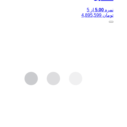
نمره
5.00
از 5
تومان
4,895,599