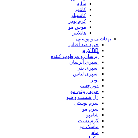
سایه
کانتور
کانسیلر
کرم پودر
موس مو
هایلایتر
بهداشتی و پوستی
خرید ضد آفتاب
BB کرم
آبرسان و مرطوب کننده
اسپری آبرسان
اسپری بدن
اسپری لباس
تونر
دور چشم
خرید روغن مو
ژل شست و شو
سرم پوستی
سرم مو
شامپو
کرم دست
ماسک مو
مام