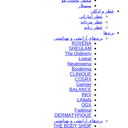
مکمل پوست مو
میسلار
عطر و ادکلن
عطر اماراتی
عطر مردانه
عطر زنانه
برندها
برندهای آرایشی و بهداشتی
ROVENA
SHEGLAM
The Ordinery
Loreal
Neutrogena
Bioderma
CLINIQUE
COSRX
Garnier
BALANCE
RKV
LAttafa
OGX
Fadeout
DERMATYPIQUE
برندهای آرایشی و بهداشتی
THE BODY SHOP