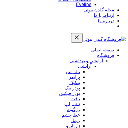
Eveline
مجله گلدن بیوتی
ارتباط با ما
درباره ما
صفحه اصلی
فروشگاه
آرایشی و بهداشتی
آرایشی
بالم لب
پرایمر
پنکیک
پودر بیک
پودر فیکس
تافت
تینت لب
رژگونه
خط چشم
ریمل
ژل ابرو