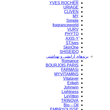
YVES ROCHER
URIAGE
CLIVEN
MY
Simple
fragranceworld
VURV
PHYTO
ST.Ives
SkinOne
SHISEIDO
برندهای آرایشی و بهداشتی
Romance
BOURJOIS PARIS
FARMASi
MYVITAMINS
Vitalayer
Erikeh
Johnwin
Lightness
LeVitton
TRINOVA
Bio – Oil
EMBRYOLISSE