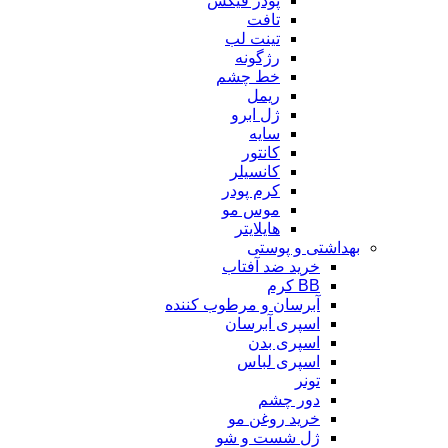
پودر فیکس
تافت
تینت لب
رژگونه
خط چشم
ریمل
ژل ابرو
سایه
کانتور
کانسیلر
کرم پودر
موس مو
هایلایتر
بهداشتی و پوستی
خرید ضد آفتاب
BB کرم
آبرسان و مرطوب کننده
اسپری آبرسان
اسپری بدن
اسپری لباس
تونر
دور چشم
خرید روغن مو
ژل شست و شو