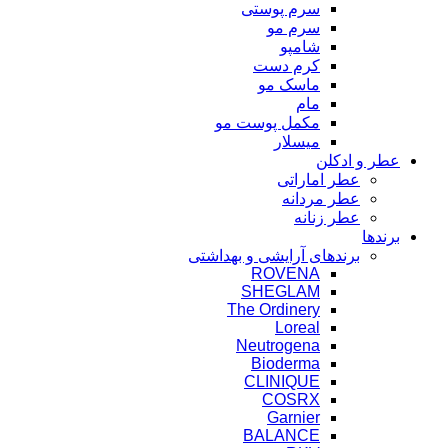
سرم پوستی
سرم مو
شامپو
کرم دست
ماسک مو
مام
مکمل پوست مو
میسلار
عطر و ادکلن
عطر اماراتی
عطر مردانه
عطر زنانه
برندها
برندهای آرایشی و بهداشتی
ROVENA
SHEGLAM
The Ordinery
Loreal
Neutrogena
Bioderma
CLINIQUE
COSRX
Garnier
BALANCE