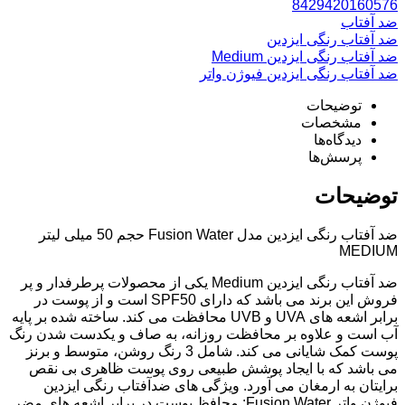
8429420160576
ضد آفتاب
ضد آفتاب رنگی ایزدین
ضد آفتاب رنگی ایزدین Medium
ضد آفتاب رنگی ایزدین فیوژن واتر
توضیحات
مشخصات
دیدگاه‌ها
پرسش‌ها
توضیحات
ضد آفتاب رنگی ایزدین مدل Fusion Water حجم 50 میلی لیتر
MEDIUM
ضد آفتاب رنگی ایزدین Medium یکی از محصولات پرطرفدار و پر
فروش این برند می باشد که دارای SPF50 است و از پوست در
برابر اشعه های UVA و UVB محافظت می کند. ساخته شده بر پایه
آب است و علاوه بر محافظت روزانه، به صاف و یکدست شدن رنگ
پوست کمک شایانی می کند. شامل 3 رنگ روشن، متوسط و برنز
می باشد که با ایجاد پوشش طبیعی روی پوست ظاهری بی نقص
برایتان به ارمغان می آورد. ویژگی های ضدآفتاب رنگی ایزدین
فیوژن واتر Fusion Water: محافظ پوست در برابر اشعه های مضر