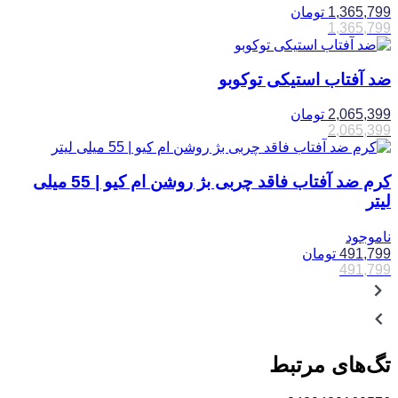
1,365,799
تومان
1,365,799
ضد آفتاب استیکی توکوبو
2,065,399
تومان
2,065,399
کرم ضد آفتاب فاقد چربی بژ روشن ام کیو | 55 میلی
لیتر
ناموجود
491,799
تومان
491,799
تگ‌های مرتبط