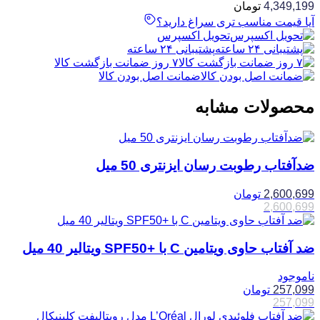
4,349,199
تومان
آیا قیمت مناسب تری سراغ دارید؟
تحویل اکسپرس
پشتیبانی ۲۴ ساعته
۷ روز ضمانت بازگشت کالا
ضمانت اصل بودن کالا
محصولات مشابه
ضدآفتاب رطوبت رسان ایزنتری 50 میل
2,600,699
تومان
2,600,699
ضد آفتاب حاوی ویتامین C با +SPF50 ویتالیر 40 میل
ناموجود
257,099
تومان
257,099