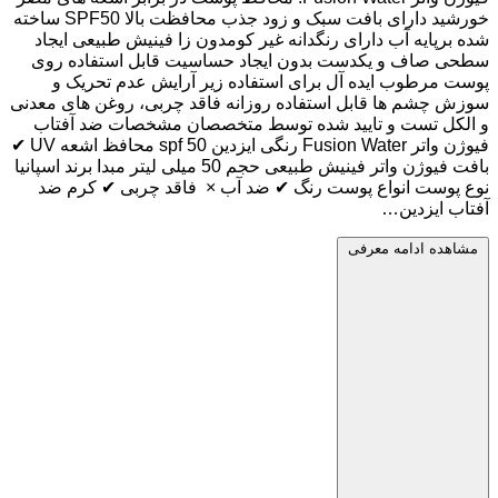
خورشید دارای بافت سبک و زود جذب محافظت بالا SPF50 ساخته
شده برپایه آب دارای رنگدانه غیر کومدون زا فینیش طبیعی ایجاد
سطحی صاف و یکدست بدون ایجاد حساسیت قابل استفاده روی
پوست مرطوب ایده آل برای استفاده زیر آرایش عدم تحریک و
سوزش چشم ها قابل استفاده روزانه فاقد چربی، روغن های معدنی
و الکل تست و تایید شده توسط متخصصان مشخصات ضد آفتاب
فیوژن واتر Fusion Water رنگی ایزدین spf 50 محافظ اشعه UV ✔
بافت فیوژن واتر فینیش طبیعی حجم 50 میلی لیتر مبدا برند اسپانیا
نوع پوست انواع پوست رنگ ✔ ضد آب × فاقد چربی ✔ کرم ضد
آفتاب ایزدین…
مشاهده ادامه معرفی