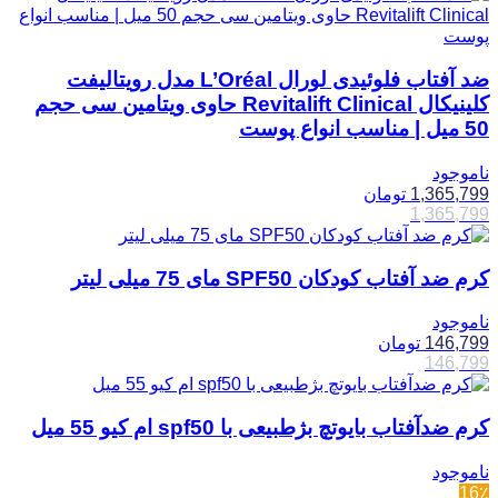
ضد آفتاب فلوئیدی لورال L’Oréal مدل رویتالیفت
کلینیکال Revitalift Clinical حاوی ویتامین سی حجم
50 میل | مناسب انواع پوست
ناموجود
1,365,799
تومان
1,365,799
کرم ضد آفتاب کودکان SPF50 مای 75 میلی لیتر
ناموجود
146,799
تومان
146,799
کرم ضدآفتاب بایوتچ بژطبیعی با spf50 ام کیو 55 میل
ناموجود
16٪