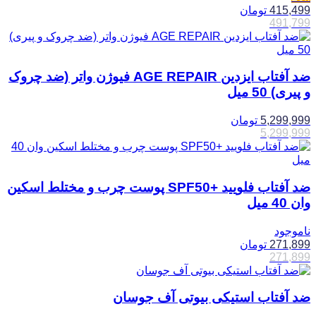
415,499
تومان
491,799
ضد آفتاب ایزدین AGE REPAIR فیوژن واتر (ضد چروک
و پیری) 50 میل
5,299,999
تومان
5,299,999
ضد آفتاب فلویید +SPF50 پوست چرب و مختلط اسکین
وان 40 میل
ناموجود
271,899
تومان
271,899
ضد آفتاب استیکی بیوتی آف جوسان