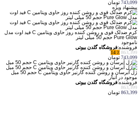
743,099
تومان
پیشنهاد ویژه
کرم ضدلک قوی و روشن کننده روز حاوی ویتامین C فید اوت مدل
Pure Glow حجم 50 میلی لیتر
ناموجود
فروشنده:
فروشگاه گلدن بیوتی
٪ 14
863,399
743,099
تومان
ژل آبرسان و روشن کننده گارنیر حاوی ویتامین C حجم 50 میل
موجود در انبار
فروشنده:
فروشگاه گلدن بیوتی
863,399
863,399
تومان