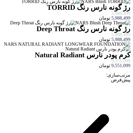
رژ گونه نارس رنگ TORRID
5,988,499
5,988,499
تومان
رژ گونه نارس رنگ Deep Throat
5,988,499
5,988,499
تومان
کرم پودر نارس Natural Radiant
9,551,099
9,551,099
تومان
مرتب‌سازی:
پیش‌فرض