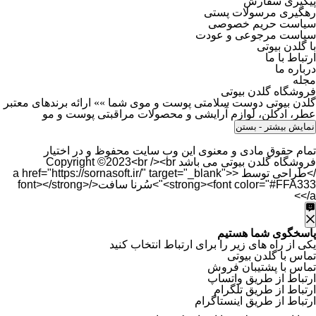
پیگیری سفارش
رهگیری مرسولات پستی
سیاست حریم خصوصی
سیاست مرجوعی و عودت
با گلدن بیوتی
ارتباط با ما
درباره ما
مجله
فروشگاه گلدن بیوتی
گلدن بیوتی دوست سلامتی پوست و موی شما »» ارائه برندهای معتبر
عطر، ادکلن، لوازم آرایشی و محصولات مراقبتی پوست و مو
نمایش بیشتر
- بستن
تمام حقوق مادی و معنوی این وب سایت محفوظ و در اختیار
فروشگاه گلدن بیوتی می باشد Copyright ©2023<br /><br
/>طراحی توسط <a href="https://sornasoft.ir/" target="_blank">
<strong><font color="#FFA333">سُرنا سافت</font></strong>
</a>
پاسخگوی شما هستیم
یکی از راه های زیر را برای ارتباط انتخاب کنید
تماس با گلدن بیوتی
تماس با پشتیبان فروش
ارتباط از طریق واتساپ
بالاترین امتیاز
ارتباط از طریق تلگرام
ارتباط از طریق اینستاگرام