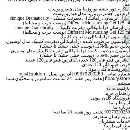
میل
کرم دور چشم نوروژینا مدل هیدرو بوست
ژل آبرسان دراماتیکالی دیفرنت کلینیک – clinique Dramatically
Different Moisturizing Gel 125 ml (پوست چرب و مختلط)
لوسیون مرطوب کننده دراماتیکالی دیفرنت کلینیک مدل لوسیون
پلاس حجم 125ML (پوست خیلی خشک تا خشک)
قرص فیتو فانر 120 عددی
شماره تماس:
09379200269
|
آدرس ایمیل:
info@golden-
beauty.store
|
هفت روز هفته، 24 ساعت شبانه‌روز پاسخگوی شما
هستیم.
بازگشت به بالا
راهنمای خرید
فروشگاه گلدن بیوتی
ارتباط با ما
درباره ما
09379200269 (هفت روز هفته؛ 24 ساعته)
محبوب‌ترین
رویه ارسال سفارش
خدمات مشتریان
سئوالی دارید؟