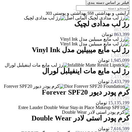
فیلتر بر اساس دسته بندی:
آرایشی و بهداشتی
بهداشتی و پوستی
303
558
رژ لب مدادی لچیک
863,399
863,399
تومان
رژ لب مایع میبیلین مدل Vinyl Ink
1,945,099
1,945,099
تومان
رژ لب مایع مات اینفیلبل لورال
2,433,799
2,433,799
تومان
کرم پودر دیور Forever SPF20
15,135,199
15,135,199
تومان
کرم پودر استی لادر Double Wear
7,616,599
7,616,599
تومان