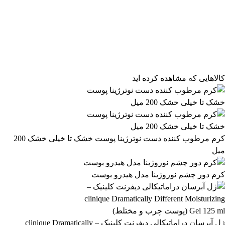
فیلتر محصولات
فیلتر براساس قیمت:
از
تا
تومان
مرتب‌سازی محصولات
کالاهایی که مشاهده کرده اید
مرتب‌سازی:
2,859,899 تومان
پیش‌فرض
محبوب‌ترین
2,859,900 تومان
بالاترین امتیاز
newest
ارزان‌ترین
گران‌ترین
اعمال فیلتر قیمت
موجودها اول
وضعیت کالا
نمایش کالاهای موجود
کرم مرطوب کننده دست نوترژینا پوست خشک تا خیلی خشک 200
میل
فیلتر بر اساس برند:
Loreal
کرم دور چشم نوروژینا مدل هیدرو بوست
24
فیلتر بر اساس دسته بندی:
آرایشی و بهداشتی
بهداشتی و پوستی
303
558
ژل آبرسان دراماتیکالی دیفرنت کلینیک – clinique Dramatically