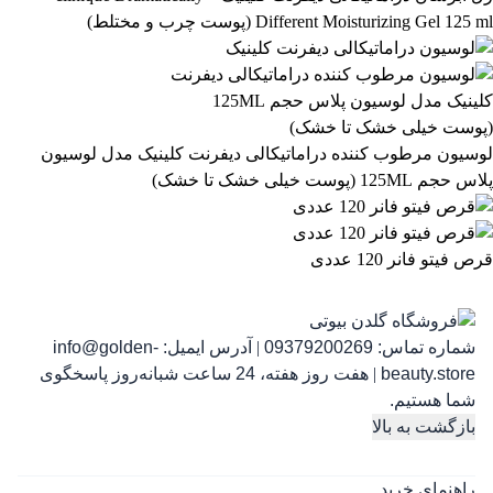
Different Moisturizing Gel 125 ml (پوست چرب و مختلط)
رژ لب مدادی لچیک
863,399
تومان
لوسیون مرطوب کننده دراماتیکالی دیفرنت کلینیک مدل لوسیون
پلاس حجم 125ML (پوست خیلی خشک تا خشک)
قرص فیتو فانر 120 عددی
شماره تماس:
09379200269
|
آدرس ایمیل:
info@golden-
رژ ل
beauty.store
|
هفت روز هفته، 24 ساعت شبانه‌روز پاسخگوی
شما هستیم.
بازگشت به بالا
راهنمای خرید