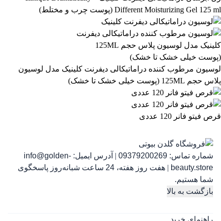
Different Moisturizing Gel 125 ml (پوست چرب و مختلط)
رژ لب مدادی لچیک
863,399
تومان
لوسیون مرطوب کننده دراماتیکالی دیفرنت کلینیک مدل لوسیون
پلاس حجم 125ML (پوست خیلی خشک تا خشک)
قرص فیتو فانر 120 عددی
شماره تماس:
09379200269
|
آدرس ایمیل:
info@golden-
رژ ل
beauty.store
|
هفت روز هفته، 24 ساعت شبانه‌روز پاسخگوی
شما هستیم.
بازگشت به بالا
راهنمای خرید