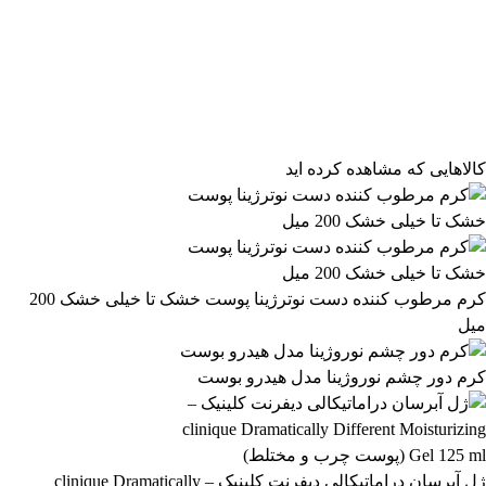
فیلتر محصولات
فیلتر براساس قیمت:
از
تا
تومان
مرتب‌سازی محصولات
کالاهایی که مشاهده کرده اید
مرتب‌سازی:
3,551,499 تومان
پیش‌فرض
محبوب‌ترین
3,551,500 تومان
بالاترین امتیاز
newest
ارزان‌ترین
گران‌ترین
اعمال فیلتر قیمت
موجودها اول
وضعیت کالا
نمایش کالاهای موجود
کرم مرطوب کننده دست نوترژینا پوست خشک تا خیلی خشک 200
میل
فیلتر بر اساس برند:
MAISON ALHAMBRA
کرم دور چشم نوروژینا مدل هیدرو بوست
83
فیلتر بر اساس دسته بندی:
آرایشی و بهداشتی
بهداشتی و پوستی
303
558
ژل آبرسان دراماتیکالی دیفرنت کلینیک – clinique Dramatically