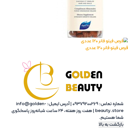
قرص فیتو فانر 120 عددی
شماره تماس:
09379200269
|
آدرس ایمیل:
info@golden-
beauty.store
|
هفت روز هفته، 24 ساعت شبانه‌روز پاسخگوی
شما هستیم.
بازگشت به بالا