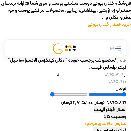
فروشگاه گلدن بیوتی دوست سلامتی پوست و موی شما »» ارائه برندهای
معتبر لوازم آرایشی، بهداشتی، زیبایی، محصولات مراقبتی پوست و مو،
عطر و ادکلن و ...
خرید فقط از گلدن بیوتی
منو
/
محصولات برچسب خورده “ادکلن کینگزمن الحمبرا 100 میل”
خانه
فیلتر براساس قیمت:
از
تا
تومان
2,895,899 تومان
2,895,900 تومان
اعمال فیلتر قیمت
وضعیت کالا
نمایش کالاهای موجود
فیلتر بر اساس برند: