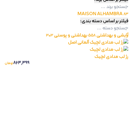
MAISON ALHAMBRA
83
فیلتر بر اساس دسته بندی:
آرایشی و بهداشتی
بهداشتی و پوستی
303
558
رژ لب مدادی لچیک
863,399
تومان