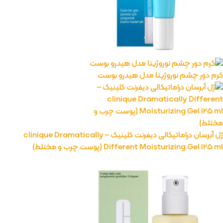
رژ لب مدادی لچیک
863,399
تومان
کرم دور چشم نوروژینا مدل هیدرو بوست
ژل آبرسان دراماتیکالی دیفرنت کلینیک – clinique Dramatically
Different Moisturizing Gel 125 ml (پوست چرب و مختلط)
رژ ل