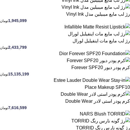
رژ لب مایع میبیلین مدل Vinyl Ink
1,945,099
تومان
رژ لب مایع مات اینفیلبل لورال
2,433,799
تومان
کرم پودر دیور Forever SPF20
15,135,199
تومان
کرم پودر استی لادر Double Wear
7,616,599
تومان
رژ گونه نارس رنگ TORRID