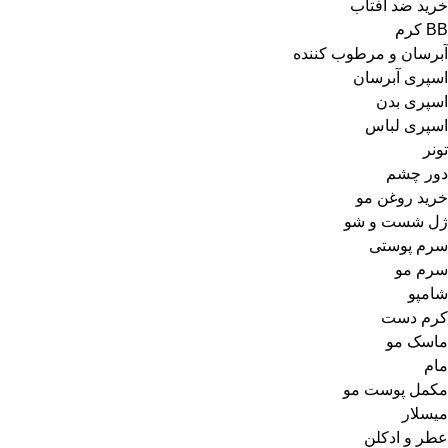
خرید ضد آفتاب
BB کرم
آبرسان و مرطوب کننده
اسپری آبرسان
اسپری بدن
اسپری لباس
تونر
دور چشم
خرید روغن مو
ژل شست و شو
سرم پوستی
سرم مو
شامپو
کرم دست
ماسک مو
مام
مکمل پوست مو
میسلار
عطر و ادکلن