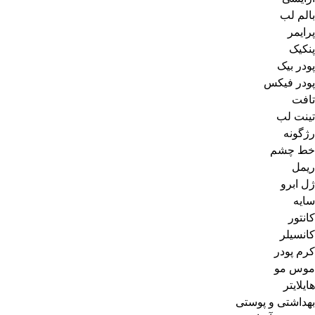
بالم لب
پرایمر
پنکیک
پودر بیک
پودر فیکس
تافت
تینت لب
رژگونه
خط چشم
ریمل
ژل ابرو
سایه
کانتور
کانسیلر
کرم پودر
موس مو
هایلایتر
بهداشتی و پوستی