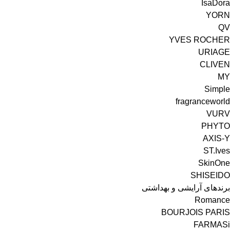
IsaDora
YORN
YVES ROCHER
URIAGE
CLIVEN
MY
Simple
fragranceworld
VURV
PHYTO
ST.Ives
SkinOne
SHISEIDO
برندهای آرایشی و بهداشتی
Romance
BOURJOIS PARIS
FARMASi