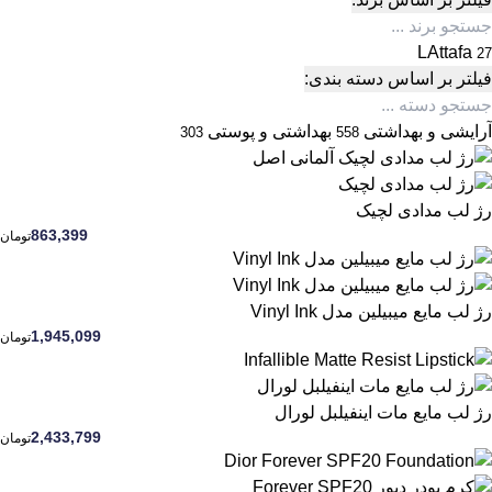
LAttafa
27
فیلتر بر اساس دسته بندی:
آرایشی و بهداشتی
بهداشتی و پوستی
303
558
رژ لب مدادی لچیک
863,399
تومان
رژ لب مایع میبیلین مدل Vinyl Ink
1,945,099
تومان
رژ لب مایع مات اینفیلبل لورال
2,433,799
تومان