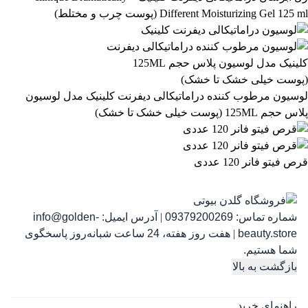
Different Moisturizing Gel 125 ml (پوست چرب و مختلط)
رژ لب مدادی لچیک
863,399
تومان
لوسیون مرطوب کننده دراماتیکالی دیفرنت کلینیک مدل لوسیون
پلاس حجم 125ML (پوست خیلی خشک تا خشک)
قرص فیتو فانر 120 عددی
شماره تماس:
09379200269
|
آدرس ایمیل:
info@golden-
رژ ل
beauty.store
|
هفت روز هفته، 24 ساعت شبانه‌روز پاسخگوی
شما هستیم.
بازگشت به بالا
راهنمای خرید