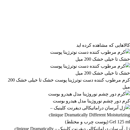
فیلتر محصولات
فیلتر براساس قیمت:
از
تا
تومان
مرتب‌سازی محصولات
کالاهایی که مشاهده کرده اید
مرتب‌سازی:
600,999 تومان
پیش‌فرض
محبوب‌ترین
601,000 تومان
بالاترین امتیاز
newest
ارزان‌ترین
گران‌ترین
اعمال فیلتر قیمت
موجودها اول
وضعیت کالا
نمایش کالاهای موجود
کرم مرطوب کننده دست نوترژینا پوست خشک تا خیلی خشک 200
میل
فیلتر بر اساس برند:
Neutrogena
کرم دور چشم نوروژینا مدل هیدرو بوست
16
فیلتر بر اساس دسته بندی:
آرایشی و بهداشتی
بهداشتی و پوستی
303
558
ژل آبرسان دراماتیکالی دیفرنت کلینیک – clinique Dramatically