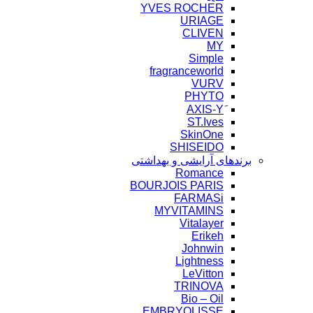
YVES ROCHER
URIAGE
CLIVEN
MY
Simple
fragranceworld
VURV
PHYTO
ST.Ives
SkinOne
SHISEIDO
برندهای آرایشی و بهداشتی
Romance
BOURJOIS PARIS
FARMASi
MYVITAMINS
Vitalayer
Erikeh
Johnwin
Lightness
LeVitton
TRINOVA
Bio – Oil
EMBRYOLISSE