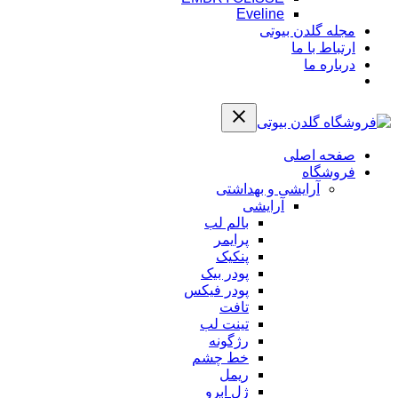
Eveline
مجله گلدن بیوتی
ارتباط با ما
درباره ما
صفحه اصلی
فروشگاه
آرایشی و بهداشتی
آرایشی
بالم لب
پرایمر
پنکیک
پودر بیک
پودر فیکس
تافت
تینت لب
رژگونه
خط چشم
ریمل
ژل ابرو