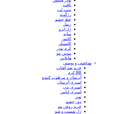
پودر فیکس
تافت
تینت لب
رژگونه
خط چشم
ریمل
ژل ابرو
سایه
کانتور
کانسیلر
کرم پودر
موس مو
هایلایتر
بهداشتی و پوستی
خرید ضد آفتاب
BB کرم
آبرسان و مرطوب کننده
اسپری آبرسان
اسپری بدن
اسپری لباس
تونر
دور چشم
خرید روغن مو
ژل شست و شو