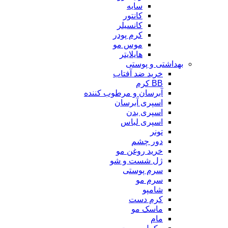
سایه
کانتور
کانسیلر
کرم پودر
موس مو
هایلایتر
بهداشتی و پوستی
خرید ضد آفتاب
BB کرم
آبرسان و مرطوب کننده
اسپری آبرسان
اسپری بدن
اسپری لباس
تونر
دور چشم
خرید روغن مو
ژل شست و شو
سرم پوستی
سرم مو
شامپو
کرم دست
ماسک مو
مام