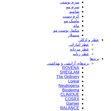
سرم پوستی
سرم مو
شامپو
کرم دست
ماسک مو
مام
مکمل پوست مو
میسلار
عطر و ادکلن
عطر اماراتی
عطر مردانه
عطر زنانه
برندها
برندهای آرایشی و بهداشتی
ROVENA
SHEGLAM
The Ordinery
Loreal
Neutrogena
Bioderma
CLINIQUE
COSRX
Garnier
BALANCE