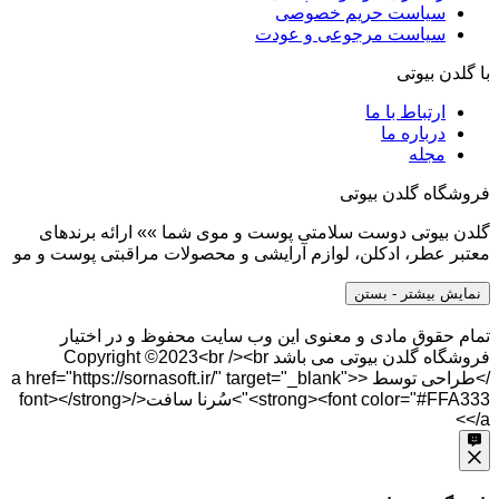
سیاست حریم خصوصی
سیاست مرجوعی و عودت
با گلدن بیوتی
ارتباط با ما
درباره ما
مجله
فروشگاه گلدن بیوتی
گلدن بیوتی دوست سلامتی پوست و موی شما »» ارائه برندهای
معتبر عطر، ادکلن، لوازم آرایشی و محصولات مراقبتی پوست و مو
نمایش بیشتر
- بستن
تمام حقوق مادی و معنوی این وب سایت محفوظ و در اختیار
فروشگاه گلدن بیوتی می باشد Copyright ©2023<br /><br
/>طراحی توسط <a href="https://sornasoft.ir/" target="_blank">
<strong><font color="#FFA333">سُرنا سافت</font></strong>
</a>