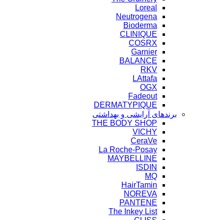
Loreal
Neutrogena
Bioderma
CLINIQUE
COSRX
Garnier
BALANCE
RKV
LAttafa
OGX
Fadeout
DERMATYPIQUE
برندهای آرایشی و بهداشتی
THE BODY SHOP
VICHY
CeraVe
La Roche-Posay
MAYBELLINE
ISDIN
MQ
HairTamin
NOREVA
PANTENE
The Inkey List