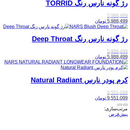
رژ گونه نارس رنگ TORRID
5,988,499
5,988,499
تومان
رژ گونه نارس رنگ Deep Throat
5,988,499
5,988,499
تومان
کرم پودر نارس Natural Radiant
9,551,099
9,551,099
تومان
مرتب‌سازی:
پیش‌فرض