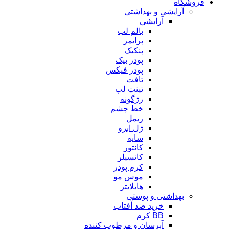
فروشگاه
آرایشی و بهداشتی
آرایشی
بالم لب
پرایمر
پنکیک
پودر بیک
پودر فیکس
تافت
تینت لب
رژگونه
خط چشم
ریمل
ژل ابرو
سایه
کانتور
کانسیلر
کرم پودر
موس مو
هایلایتر
بهداشتی و پوستی
خرید ضد آفتاب
BB کرم
آبرسان و مرطوب کننده