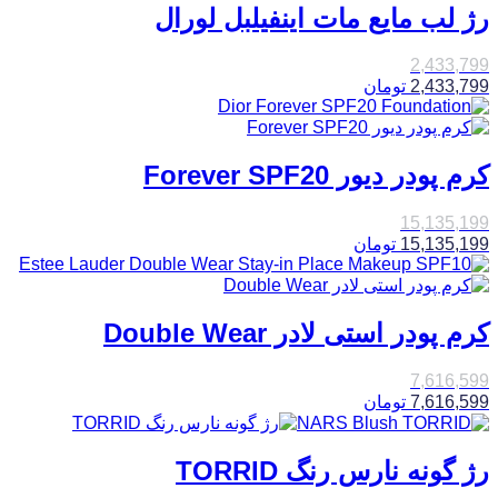
رژ لب مایع مات اینفیلبل لورال
2,433,799
2,433,799
تومان
کرم پودر دیور Forever SPF20
15,135,199
15,135,199
تومان
کرم پودر استی لادر Double Wear
7,616,599
7,616,599
تومان
رژ گونه نارس رنگ TORRID