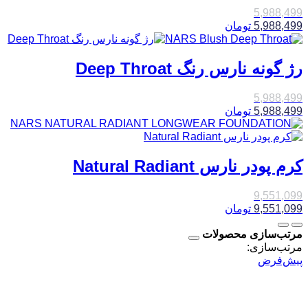
5,988,499
5,988,499
تومان
رژ گونه نارس رنگ Deep Throat
5,988,499
5,988,499
تومان
کرم پودر نارس Natural Radiant
9,551,099
9,551,099
تومان
مرتب‌سازی محصولات
مرتب‌سازی:
پیش‌فرض