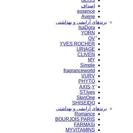
GLISS
اصداف
essence
Avene
برندهای آرایشی و بهداشتی
IsaDora
YORN
YVES ROCHER
URIAGE
CLIVEN
MY
Simple
fragranceworld
VURV
PHYTO
ST.Ives
SkinOne
SHISEIDO
برندهای آرایشی و بهداشتی
Romance
BOURJOIS PARIS
FARMASi
MYVITAMINS