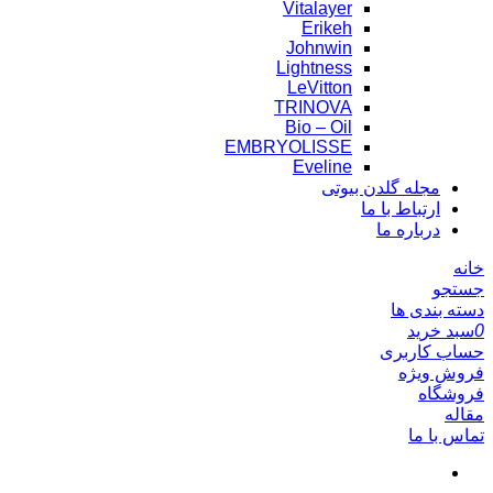
Vitalayer
Erikeh
Johnwin
Lightness
LeVitton
TRINOVA
Bio – Oil
EMBRYOLISSE
Eveline
مجله گلدن بیوتی
ارتباط با ما
درباره ما
خانه
جستجو
دسته بندی ها
0
سبد خرید
حساب کاربری
فروش ویژه
فروشگاه
مقاله
تماس با ما