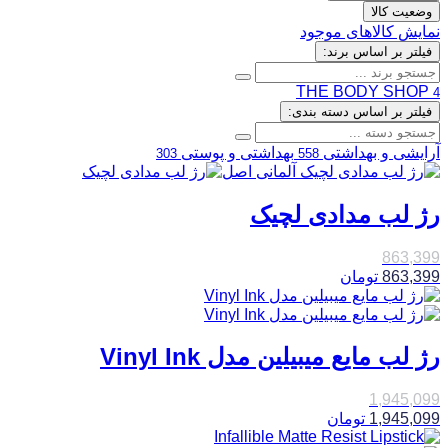
وضعیت کالا
نمایش کالاهای موجود
فیلتر بر اساس برند:
THE BODY SHOP
4
فیلتر بر اساس دسته بندی:
آرایشی و بهداشتی
بهداشتی و پوستی
303
558
رژ لب مدادی لچیک
863,399
863,399
تومان
رژ لب مایع میبیلین مدل Vinyl Ink
1,945,099
1,945,099
تومان