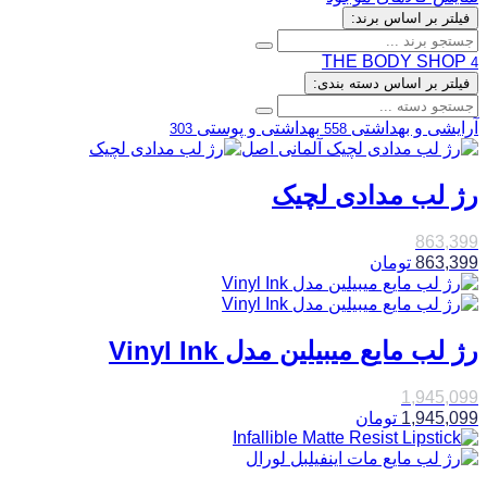
فیلتر بر اساس برند:
THE BODY SHOP
4
فیلتر بر اساس دسته بندی:
آرایشی و بهداشتی
بهداشتی و پوستی
303
558
رژ لب مدادی لچیک
863,399
863,399
تومان
رژ لب مایع میبیلین مدل Vinyl Ink
1,945,099
1,945,099
تومان