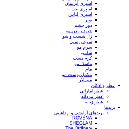
اسپری آبرسان
اسپری بدن
اسپری لباس
تونر
دور چشم
خرید روغن مو
ژل شست و شو
سرم پوستی
سرم مو
شامپو
کرم دست
ماسک مو
مام
مکمل پوست مو
میسلار
عطر و ادکلن
عطر اماراتی
عطر مردانه
عطر زنانه
برندها
برندهای آرایشی و بهداشتی
ROVENA
SHEGLAM
The Ordinery