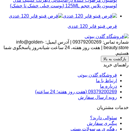
لوسیون مرطوب کننده دراماتیکالی دیفرنت کلینیک مدل
لوسیون پلاس حجم 125ML (پوست خیلی خشک تا خشک)
قرص فیتو فانر 120 عددی
شماره تماس:
09379200269
|
آدرس ایمیل:
info@golden-
beauty.store
|
هفت روز هفته، 24 ساعت شبانه‌روز پاسخگوی شما
هستیم.
بازگشت به بالا
راهنمای خرید
فروشگاه گلدن بیوتی
ارتباط با ما
درباره ما
09379200269 (هفت روز هفته؛ 24 ساعته)
رویه ارسال سفارش
خدمات مشتریان
سئوالی دارید؟
پیگیری سفارش
رهگیری مرسولات پستی