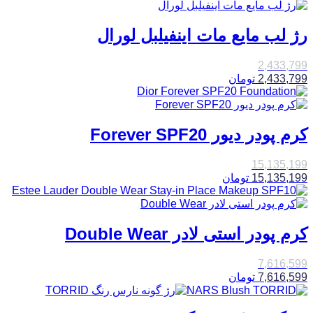
رژ لب مایع مات اینفیلبل لورال
2,433,799
2,433,799
تومان
کرم پودر دیور Forever SPF20
15,135,199
15,135,199
تومان
کرم پودر استی لادر Double Wear
7,616,599
7,616,599
تومان