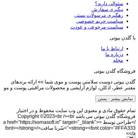
سئوالی دارید؟
پیگیری سفارش
رهگیری مرسولات پستی
سیاست حریم خصوصی
سیاست مرجوعی و عودت
با گلدن بیوتی
ارتباط با ما
درباره ما
مجله
فروشگاه گلدن بیوتی
گلدن بیوتی دوست سلامتی پوست و موی شما »» ارائه برندهای
معتبر عطر، ادکلن، لوازم آرایشی و محصولات مراقبتی پوست و مو
نمایش بیشتر
- بستن
تمام حقوق مادی و معنوی این وب سایت محفوظ و در اختیار
فروشگاه گلدن بیوتی می باشد Copyright ©2023<br /><br
/>طراحی توسط <a href="https://sornasoft.ir/" target="_blank">
<strong><font color="#FFA333">سُرنا سافت</font></strong>
</a>