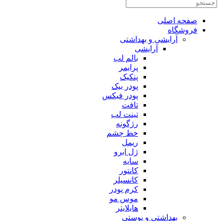
صفحه اصلی
فروشگاه
آرایشی و بهداشتی
آرایشی
بالم لب
پرایمر
پنکیک
پودر بیک
پودر فیکس
تافت
تینت لب
رژگونه
خط چشم
ریمل
ژل ابرو
سایه
کانتور
کانسیلر
کرم پودر
موس مو
هایلایتر
بهداشتی و پوستی