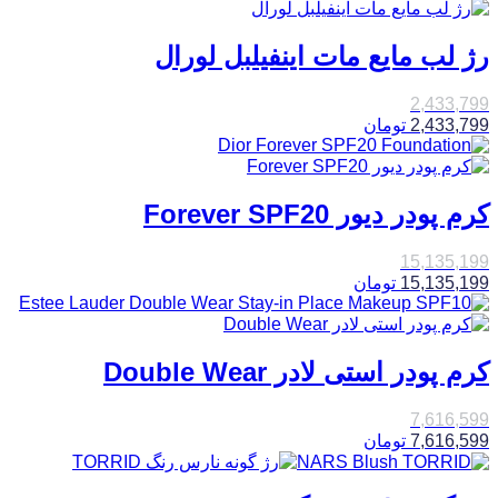
رژ لب مایع مات اینفیلبل لورال
2,433,799
2,433,799
تومان
کرم پودر دیور Forever SPF20
15,135,199
15,135,199
تومان
کرم پودر استی لادر Double Wear
7,616,599
7,616,599
تومان