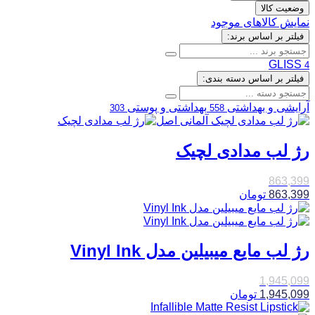
وضعیت کالا
نمایش کالاهای موجود
فیلتر بر اساس برند:
GLISS
4
فیلتر بر اساس دسته بندی:
آرایشی و بهداشتی
بهداشتی و پوستی
303
558
رژ لب مدادی لچیک
863,399
863,399
تومان
رژ لب مایع میبیلین مدل Vinyl Ink
1,945,099
1,945,099
تومان