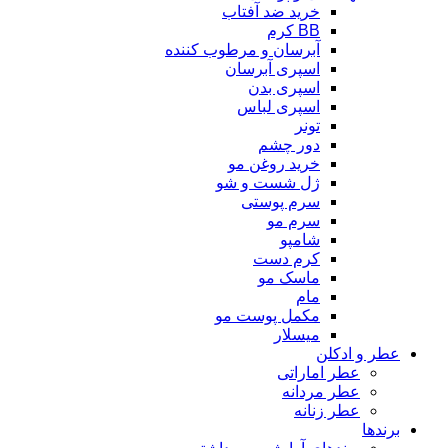
خرید ضد آفتاب
BB کرم
آبرسان و مرطوب کننده
اسپری آبرسان
اسپری بدن
اسپری لباس
تونر
دور چشم
خرید روغن مو
ژل شست و شو
سرم پوستی
سرم مو
شامپو
کرم دست
ماسک مو
مام
مکمل پوست مو
میسلار
عطر و ادکلن
عطر اماراتی
عطر مردانه
عطر زنانه
برندها