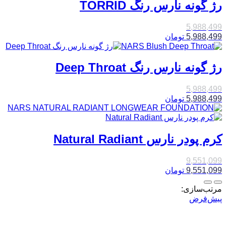
رژ گونه نارس رنگ TORRID
5,988,499
5,988,499
تومان
رژ گونه نارس رنگ Deep Throat
5,988,499
5,988,499
تومان
کرم پودر نارس Natural Radiant
9,551,099
9,551,099
تومان
مرتب‌سازی:
پیش‌فرض