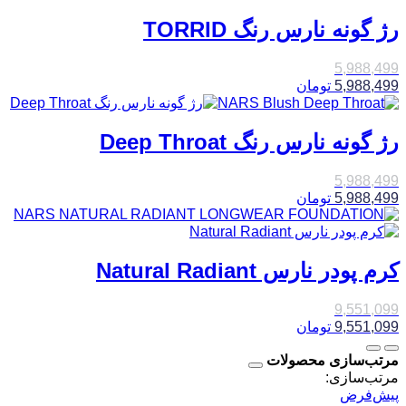
رژ گونه نارس رنگ TORRID
5,988,499
5,988,499
تومان
رژ گونه نارس رنگ Deep Throat
5,988,499
5,988,499
تومان
کرم پودر نارس Natural Radiant
9,551,099
9,551,099
تومان
مرتب‌سازی محصولات
مرتب‌سازی:
پیش‌فرض