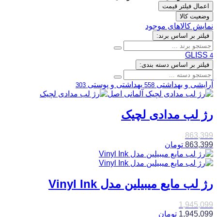
اعمال فیلتر قیمت
وضعیت کالا
نمایش کالاهای موجود
فیلتر بر اساس برند:
GLISS
4
فیلتر بر اساس دسته بندی:
آرایشی و بهداشتی
بهداشتی و پوستی
303
558
رژ لب مدادی لچیک
863,399
863,399
تومان
رژ لب مایع میبیلین مدل Vinyl Ink
1,945,099
1,945,099
تومان