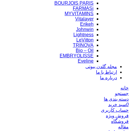
BOURJOIS PARIS
FARMASi
MYVITAMINS
Vitalayer
Erikeh
Johnwin
Lightness
LeVitton
TRINOVA
Bio – Oil
EMBRYOLISSE
Eveline
مجله گلدن بیوتی
ارتباط با ما
درباره ما
خانه
جستجو
دسته بندی ها
0
سبد خرید
حساب کاربری
فروش ویژه
فروشگاه
مقاله