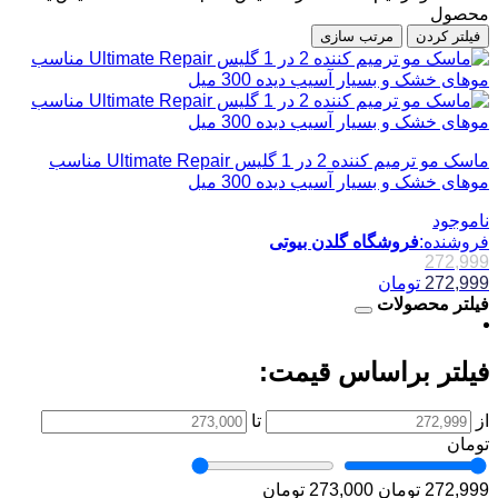
محصول
فیلتر کردن
مرتب سازی
ماسک مو ترمیم کننده 2 در 1 گلیس Ultimate Repair مناسب
موهای خشک و بسیار آسیب دیده 300 میل
ناموجود
فروشنده:
فروشگاه گلدن بیوتی
272,999
272,999
تومان
فیلتر محصولات
فیلتر براساس قیمت:
از
تا
تومان
272,999 تومان
273,000 تومان