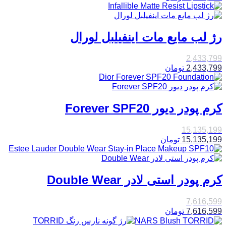
رژ لب مایع مات اینفیلبل لورال
2,433,799
2,433,799
تومان
کرم پودر دیور Forever SPF20
15,135,199
15,135,199
تومان
کرم پودر استی لادر Double Wear
7,616,599
7,616,599
تومان