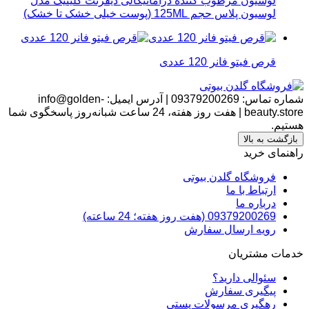
لوسیون مرطوب کننده دراماتیکالی دیفرنت کلینیک مدل
لوسیون پلاس حجم 125ML (پوست خیلی خشک تا خشک)
قرص فیتو فانر 120 عددی
شماره تماس:
09379200269
|
آدرس ایمیل:
info@golden-
beauty.store
|
هفت روز هفته، 24 ساعت شبانه‌روز پاسخگوی شما
هستیم.
بازگشت به بالا
راهنمای خرید
فروشگاه گلدن بیوتی
ارتباط با ما
درباره ما
09379200269 (هفت روز هفته؛ 24 ساعته)
رویه ارسال سفارش
خدمات مشتریان
سئوالی دارید؟
پیگیری سفارش
رهگیری مرسولات پستی