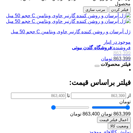
محصول
فیلتر کردن
مرتب سازی
ژل آبرسان و روشن کننده گارنیر حاوی ویتامین C حجم 50 میل
موجود در انبار
فروشنده:
فروشگاه گلدن بیوتی
863,399
863,399
تومان
فیلتر محصولات
فیلتر براساس قیمت:
از
تا
تومان
863,399 تومان
863,400 تومان
اعمال فیلتر قیمت
وضعیت کالا
نمایش کالاهای موجود