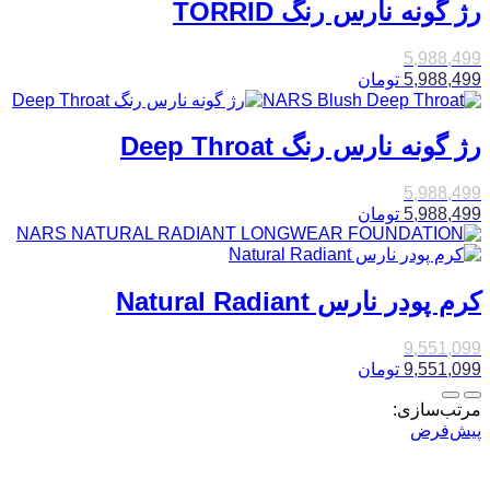
رژ گونه نارس رنگ TORRID
5,988,499
5,988,499
تومان
رژ گونه نارس رنگ Deep Throat
5,988,499
5,988,499
تومان
کرم پودر نارس Natural Radiant
9,551,099
9,551,099
تومان
مرتب‌سازی:
پیش‌فرض