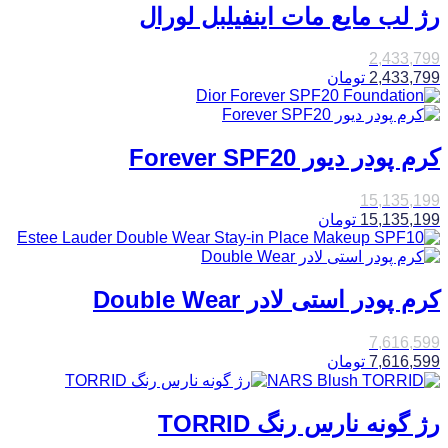
رژ لب مایع مات اینفیلبل لورال
2,433,799
2,433,799
تومان
کرم پودر دیور Forever SPF20
15,135,199
15,135,199
تومان
کرم پودر استی لادر Double Wear
7,616,599
7,616,599
تومان
رژ گونه نارس رنگ TORRID