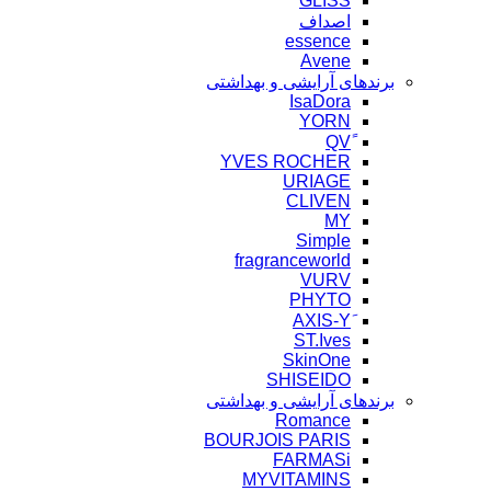
GLISS
اصداف
essence
Avene
برندهای آرایشی و بهداشتی
IsaDora
YORN
YVES ROCHER
URIAGE
CLIVEN
MY
Simple
fragranceworld
VURV
PHYTO
ST.Ives
SkinOne
SHISEIDO
برندهای آرایشی و بهداشتی
Romance
BOURJOIS PARIS
FARMASi
MYVITAMINS