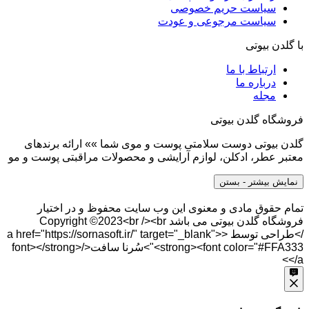
سیاست حریم خصوصی
سیاست مرجوعی و عودت
با گلدن بیوتی
ارتباط با ما
درباره ما
مجله
فروشگاه گلدن بیوتی
گلدن بیوتی دوست سلامتی پوست و موی شما »» ارائه برندهای
معتبر عطر، ادکلن، لوازم آرایشی و محصولات مراقبتی پوست و مو
نمایش بیشتر
- بستن
تمام حقوق مادی و معنوی این وب سایت محفوظ و در اختیار
فروشگاه گلدن بیوتی می باشد Copyright ©2023<br /><br
/>طراحی توسط <a href="https://sornasoft.ir/" target="_blank">
<strong><font color="#FFA333">سُرنا سافت</font></strong>
</a>