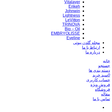
Vitalayer
Erikeh
Johnwin
Lightness
LeVitton
TRINOVA
Bio – Oil
EMBRYOLISSE
Eveline
مجله گلدن بیوتی
ارتباط با ما
درباره ما
خانه
جستجو
دسته بندی ها
0
سبد خرید
حساب کاربری
فروش ویژه
فروشگاه
مقاله
تماس با ما