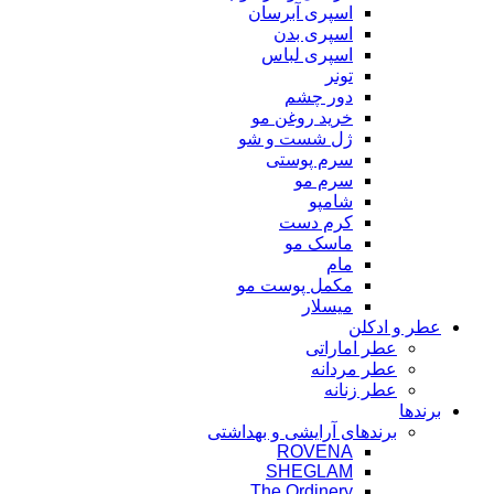
اسپری آبرسان
اسپری بدن
اسپری لباس
تونر
دور چشم
خرید روغن مو
ژل شست و شو
سرم پوستی
سرم مو
شامپو
کرم دست
ماسک مو
مام
مکمل پوست مو
میسلار
عطر و ادکلن
عطر اماراتی
عطر مردانه
عطر زنانه
برندها
برندهای آرایشی و بهداشتی
ROVENA
SHEGLAM
The Ordinery