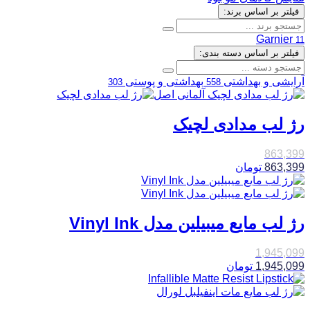
فیلتر بر اساس برند:
Garnier
11
فیلتر بر اساس دسته بندی:
آرایشی و بهداشتی
بهداشتی و پوستی
303
558
رژ لب مدادی لچیک
863,399
863,399
تومان
رژ لب مایع میبیلین مدل Vinyl Ink
1,945,099
1,945,099
تومان