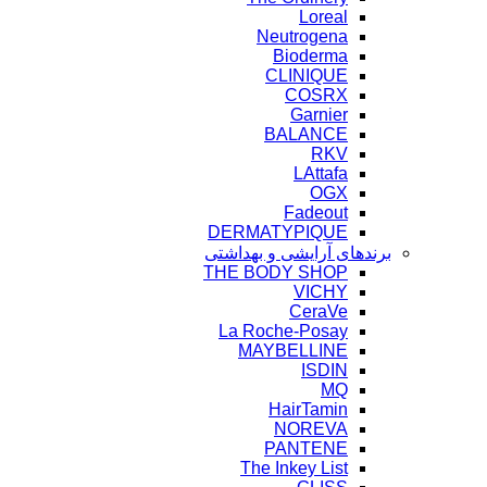
Loreal
Neutrogena
Bioderma
CLINIQUE
COSRX
Garnier
BALANCE
RKV
LAttafa
OGX
Fadeout
DERMATYPIQUE
برندهای آرایشی و بهداشتی
THE BODY SHOP
VICHY
CeraVe
La Roche-Posay
MAYBELLINE
ISDIN
MQ
HairTamin
NOREVA
PANTENE
The Inkey List