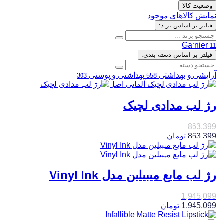
وضعیت کالا
نمایش کالاهای موجود
فیلتر بر اساس برند:
Garnier
11
فیلتر بر اساس دسته بندی:
آرایشی و بهداشتی
بهداشتی و پوستی
303
558
رژ لب مدادی لچیک
863,399
863,399
تومان
رژ لب مایع میبیلین مدل Vinyl Ink
1,945,099
1,945,099
تومان