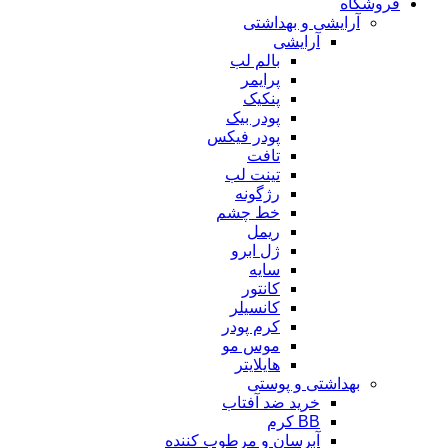
فروشگاه
آرایشی و بهداشتی
آرایشی
بالم لب
پرایمر
پنکیک
پودر بیک
پودر فیکس
تافت
تینت لب
رژگونه
خط چشم
ریمل
ژل ابرو
سایه
کانتور
کانسیلر
کرم پودر
موس مو
هایلایتر
بهداشتی و پوستی
خرید ضد آفتاب
BB کرم
آبرسان و مرطوب کننده