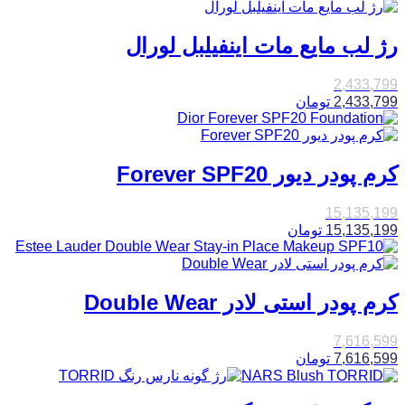
رژ لب مایع مات اینفیلبل لورال
2,433,799
2,433,799
تومان
کرم پودر دیور Forever SPF20
15,135,199
15,135,199
تومان
کرم پودر استی لادر Double Wear
7,616,599
7,616,599
تومان