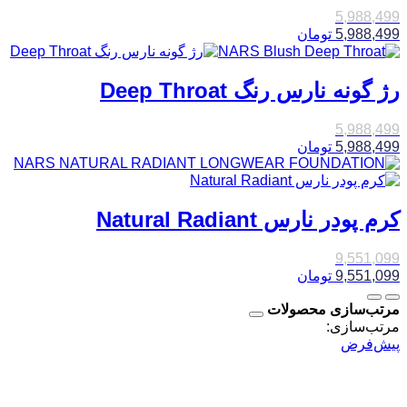
5,988,499
5,988,499
تومان
رژ گونه نارس رنگ Deep Throat
5,988,499
5,988,499
تومان
کرم پودر نارس Natural Radiant
9,551,099
9,551,099
تومان
مرتب‌سازی محصولات
مرتب‌سازی:
پیش‌فرض