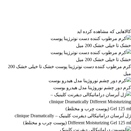
فیلتر محصولات
فیلتر براساس قیمت:
از
تا
تومان
مرتب‌سازی محصولات
کالاهایی که مشاهده کرده اید
مرتب‌سازی:
2,928,799 تومان
پیش‌فرض
محبوب‌ترین
2,928,800 تومان
بالاترین امتیاز
newest
ارزان‌ترین
گران‌ترین
اعمال فیلتر قیمت
موجودها اول
وضعیت کالا
نمایش کالاهای موجود
کرم مرطوب کننده دست نوترژینا پوست خشک تا خیلی خشک 200
میل
فیلتر بر اساس برند:
La Roche-Posay
کرم دور چشم نوروژینا مدل هیدرو بوست
8
فیلتر بر اساس دسته بندی:
آرایشی و بهداشتی
بهداشتی و پوستی
303
558
ژل آبرسان دراماتیکالی دیفرنت کلینیک – clinique Dramatically
Different Moisturizing Gel 125 ml (پوست چرب و مختلط)
رژ لب مدادی لچیک