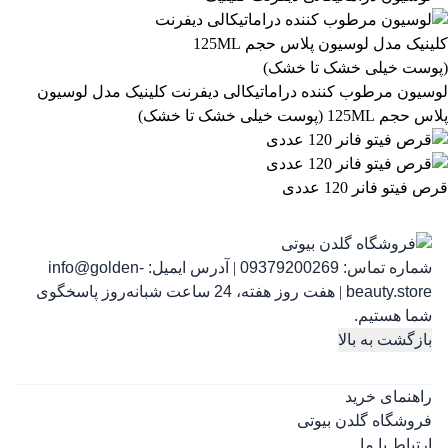
863,399
تومان
لوسیون مرطوب کننده دراماتیکالی دیفرنت کلینیک مدل لوسیون
پلاس حجم 125ML (پوست خیلی خشک تا خشک)
قرص فیتو فانر 120 عددی
شماره تماس:
09379200269
|
آدرس ایمیل:
info@golden-
رژ ل
beauty.store
|
هفت روز هفته، 24 ساعت شبانه‌روز پاسخگوی
شما هستیم.
بازگشت به بالا
راهنمای خرید
فروشگاه گلدن بیوتی
ارتباط با ما