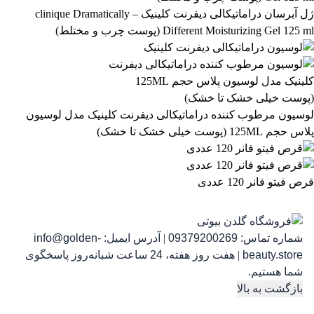
ژل آبرسان دراماتیکالی دیفرنت کلینیک – clinique Dramatically
Different Moisturizing Gel 125 ml (پوست چرب و مختلط)
رژ لب مدادی لچیک
863,399
تومان
لوسیون مرطوب کننده دراماتیکالی دیفرنت کلینیک مدل لوسیون
پلاس حجم 125ML (پوست خیلی خشک تا خشک)
قرص فیتو فانر 120 عددی
شماره تماس:
09379200269
|
آدرس ایمیل:
info@golden-
رژ ل
beauty.store
|
هفت روز هفته، 24 ساعت شبانه‌روز پاسخگوی
شما هستیم.
بازگشت به بالا