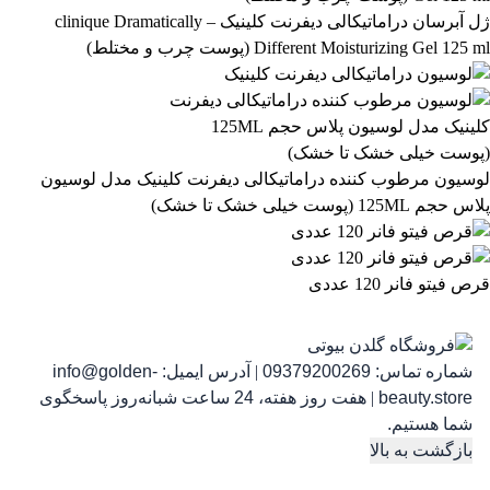
ژل آبرسان دراماتیکالی دیفرنت کلینیک – clinique Dramatically
Different Moisturizing Gel 125 ml (پوست چرب و مختلط)
رژ لب مدادی لچیک
863,399
تومان
لوسیون مرطوب کننده دراماتیکالی دیفرنت کلینیک مدل لوسیون
پلاس حجم 125ML (پوست خیلی خشک تا خشک)
قرص فیتو فانر 120 عددی
شماره تماس:
09379200269
|
آدرس ایمیل:
info@golden-
رژ ل
beauty.store
|
هفت روز هفته، 24 ساعت شبانه‌روز پاسخگوی
شما هستیم.
بازگشت به بالا