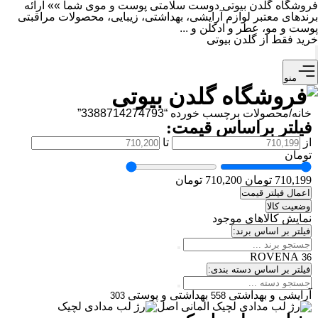
فروشگاه گلدن بیوتی دوست سلامتی پوست و موی شما »» ارائه
برندهای معتبر لوازم آرایشی، بهداشتی، زیبایی، محصولات مراقبتی
پوست و مو، عطر و ادکلن و ...
خرید فقط از گلدن بیوتی
منو
خانه
/
محصولات برچسب خورده “3388714274793”
فیلتر براساس قیمت:
از
تا
تومان
710,199 تومان
710,200 تومان
اعمال فیلتر قیمت
وضعیت کالا
نمایش کالاهای موجود
فیلتر بر اساس برند:
ROVENA
36
فیلتر بر اساس دسته بندی:
آرایشی و بهداشتی
بهداشتی و پوستی
303
558