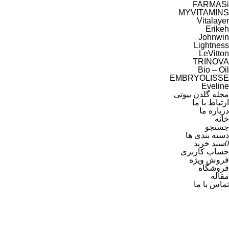
FARMASi
MYVITAMINS
Vitalayer
Erikeh
Johnwin
Lightness
موجودها اول
LeVitton
TRINOVA
Bio – Oil
EMBRYOLISSE
Eveline
مجله گلدن بیوتی
ارتباط با ما
درباره ما
خانه
جستجو
دسته بندی ها
0
سبد خرید
حساب کاربری
فروش ویژه
فروشگاه
مقاله
تماس با ما