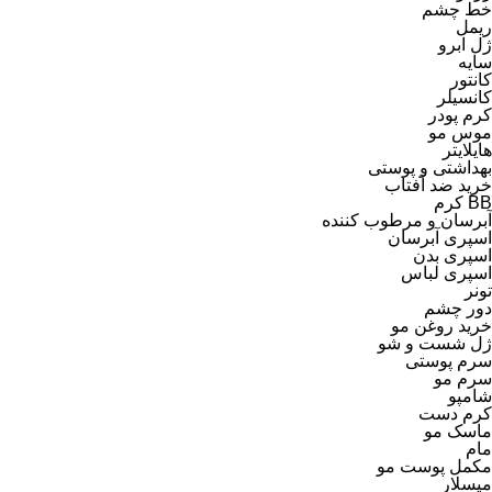
خط چشم
ریمل
ژل ابرو
سایه
کانتور
کانسیلر
newest
کرم پودر
موس مو
هایلایتر
بهداشتی و پوستی
خرید ضد آفتاب
BB کرم
آبرسان و مرطوب کننده
اسپری آبرسان
اسپری بدن
اسپری لباس
تونر
دور چشم
خرید روغن مو
ژل شست و شو
سرم پوستی
سرم مو
شامپو
کرم دست
ماسک مو
مام
مکمل پوست مو
میسلار