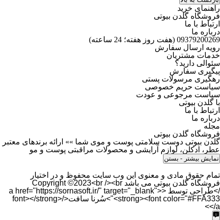
راهنمای خرید
فروشگاه گلدن بیوتی
ارتباط با ما
درباره ما
09379200269 (هفت روز هفته؛ 24 ساعته)
محبوب‌ترین
رویه ارسال سفارش
خدمات مشتریان
سئوالی دارید؟
پیگیری سفارش
رهگیری مرسولات پستی
سیاست حریم خصوصی
سیاست مرجوعی و عودت
با گلدن بیوتی
ارتباط با ما
درباره ما
مجله
فروشگاه گلدن بیوتی
گلدن بیوتی دوست سلامتی پوست و موی شما »» ارائه برندهای معتبر
عطر، ادکلن، لوازم آرایشی و محصولات مراقبتی پوست و مو
نمایش بیشتر
- بستن
تمام حقوق مادی و معنوی این وب سایت محفوظ و در اختیار
فروشگاه گلدن بیوتی می باشد Copyright ©2023<br /><br
/>طراحی توسط <a href="https://sornasoft.ir/" target="_blank">
<strong><font color="#FFA333">سُرنا سافت</font></strong>
</a>