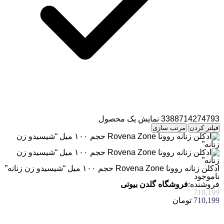
3388714274793
نمایش یک محصول
فیلتر کردن
مرتب سازی
ادکلن زنانه روونا Rovena Zone حجم ۱۰۰ میل “شیسیدو زن زنانه”
ناموجود
فروشنده:
فروشگاه گلدن بیوتی
710,199
710,199
تومان