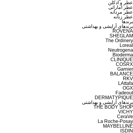
عطر و ادکلن
عطر اماراتی
عطر مردانه
عطر زنانه
برندها
برندهای آرایشی و بهداشتی
ارزان‌ترین
ROVENA
SHEGLAM
The Ordinery
Loreal
Neutrogena
Bioderma
CLINIQUE
COSRX
Garnier
BALANCE
RKV
LAttafa
OGX
Fadeout
DERMATYPIQUE
برندهای آرایشی و بهداشتی
THE BODY SHOP
VICHY
CeraVe
La Roche-Posay
MAYBELLINE
ISDIN