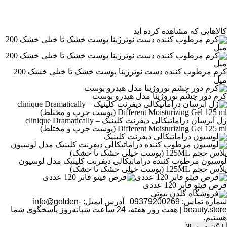
مرتب‌سازی محصولات
کالاهایی که مشاهده کرده اید
مرتب‌سازی:
پیش‌فرض
کرم مرطوب کننده دست نوترژینا پوست خشک تا خیلی خشک 200
میل
کرم دور چشم نوروژینا مدل هیدرو بوست
ژل آبرسان دراماتیکالی دیفرنت کلینیک – clinique Dramatically
Different Moisturizing Gel 125 ml (پوست چرب و مختلط)
لوسیون مرطوب کننده دراماتیکالی دیفرنت کلینیک مدل لوسیون
پلاس حجم 125ML (پوست خیلی خشک تا خشک)
قرص فیتو فانر 120 عددی
شماره تماس:
09379200269
|
آدرس ایمیل:
info@golden-
beauty.store
|
هفت روز هفته، 24 ساعت شبانه‌روز پاسخگوی شما
هستیم.
بازگشت به بالا