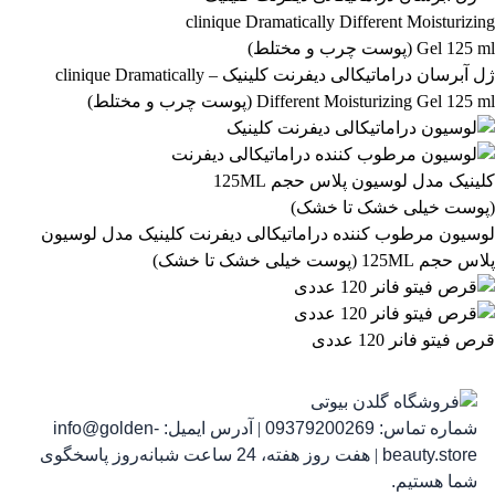
آرایشی و بهداشتی
بهداشتی و پوستی
303
558
ژل آبرسان دراماتیکالی دیفرنت کلینیک – clinique Dramatically
Different Moisturizing Gel 125 ml (پوست چرب و مختلط)
رژ لب مدادی لچیک
863,399
تومان
لوسیون مرطوب کننده دراماتیکالی دیفرنت کلینیک مدل لوسیون
پلاس حجم 125ML (پوست خیلی خشک تا خشک)
قرص فیتو فانر 120 عددی
شماره تماس:
09379200269
|
آدرس ایمیل:
info@golden-
رژ ل
beauty.store
|
هفت روز هفته، 24 ساعت شبانه‌روز پاسخگوی
شما هستیم.