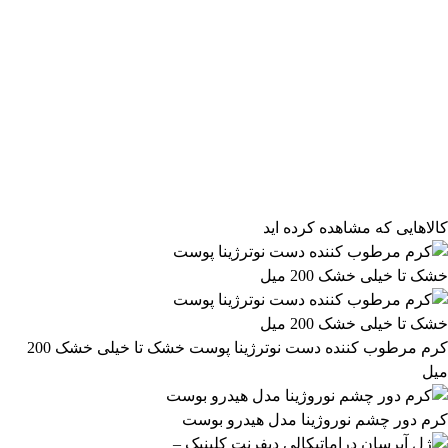
فیلتر محصولات
فیلتر براساس قیمت:
از
تا
تومان
مرتب‌سازی محصولات
کالاهایی که مشاهده کرده اید
مرتب‌سازی:
2,349,499 تومان
پیش‌فرض
محبوب‌ترین
2,349,500 تومان
بالاترین امتیاز
newest
ارزان‌ترین
گران‌ترین
اعمال فیلتر قیمت
موجودها اول
وضعیت کالا
نمایش کالاهای موجود
کرم مرطوب کننده دست نوترژینا پوست خشک تا خیلی خشک 200
میل
فیلتر بر اساس برند:
ROVENA
کرم دور چشم نوروژینا مدل هیدرو بوست
36
فیلتر بر اساس دسته بندی: