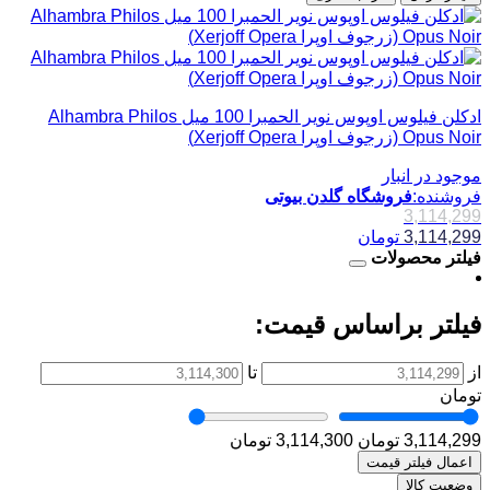
ادکلن فیلوس اوپوس نویر الحمبرا 100 میل Alhambra Philos
Opus Noir (زرجوف اوپرا Xerjoff Opera)
موجود در انبار
فروشنده:
فروشگاه گلدن بیوتی
3,114,299
3,114,299
تومان
فیلتر محصولات
فیلتر براساس قیمت:
از
تا
تومان
3,114,299 تومان
3,114,300 تومان
اعمال فیلتر قیمت
وضعیت کالا