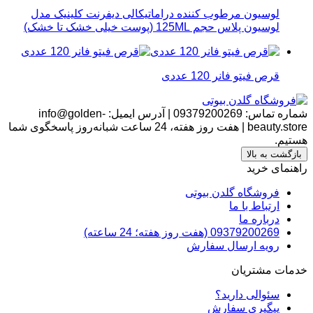
لوسیون مرطوب کننده دراماتیکالی دیفرنت کلینیک مدل
لوسیون پلاس حجم 125ML (پوست خیلی خشک تا خشک)
قرص فیتو فانر 120 عددی
شماره تماس:
09379200269
|
آدرس ایمیل:
info@golden-
beauty.store
|
هفت روز هفته، 24 ساعت شبانه‌روز پاسخگوی شما
هستیم.
بازگشت به بالا
راهنمای خرید
فروشگاه گلدن بیوتی
ارتباط با ما
درباره ما
09379200269 (هفت روز هفته؛ 24 ساعته)
رویه ارسال سفارش
خدمات مشتریان
سئوالی دارید؟
پیگیری سفارش