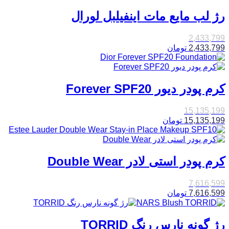
رژ لب مایع مات اینفیلبل لورال
2,433,799
2,433,799
تومان
کرم پودر دیور Forever SPF20
15,135,199
15,135,199
تومان
کرم پودر استی لادر Double Wear
7,616,599
7,616,599
تومان
رژ گونه نارس رنگ TORRID