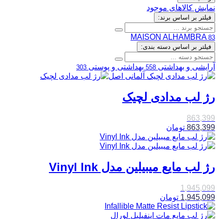
نمایش کالاهای موجود
فیلتر بر اساس برند:
MAISON ALHAMBRA
83
فیلتر بر اساس دسته بندی:
آرایشی و بهداشتی
بهداشتی و پوستی
303
558
رژ لب مدادی لچیک
863,399
863,399
تومان
رژ لب مایع میبیلین مدل Vinyl Ink
1,945,099
1,945,099
تومان