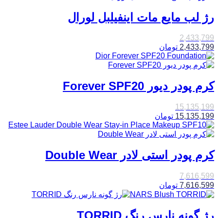
رژ لب مایع مات اینفیلبل لورال
2,433,799
2,433,799
تومان
کرم پودر دیور Forever SPF20
15,135,199
15,135,199
تومان
کرم پودر استی لادر Double Wear
7,616,599
7,616,599
تومان
رژ گونه نارس رنگ TORRID