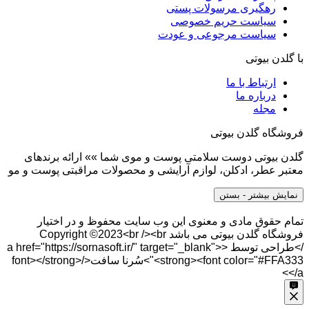
رهگیری مرسولات پستی
سیاست حریم خصوصی
سیاست مرجوعی و عودت
با گلدن بیوتی
ارتباط با ما
درباره ما
مجله
فروشگاه گلدن بیوتی
گلدن بیوتی دوست سلامتی پوست و موی شما »» ارائه برندهای
معتبر عطر، ادکلن، لوازم آرایشی و محصولات مراقبتی پوست و مو
نمایش بیشتر
- بستن
تمام حقوق مادی و معنوی این وب سایت محفوظ و در اختیار
فروشگاه گلدن بیوتی می باشد Copyright ©2023<br /><br
/>طراحی توسط <a href="https://sornasoft.ir/" target="_blank">
<strong><font color="#FFA333">سُرنا سافت</font></strong>
</a>