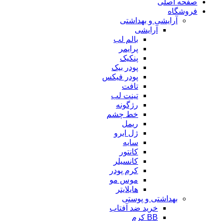
صفحه اصلی
فروشگاه
آرایشی و بهداشتی
آرایشی
بالم لب
پرایمر
پنکیک
پودر بیک
پودر فیکس
تافت
تینت لب
رژگونه
خط چشم
ریمل
ژل ابرو
سایه
کانتور
کانسیلر
کرم پودر
موس مو
هایلایتر
بهداشتی و پوستی
خرید ضد آفتاب
BB کرم