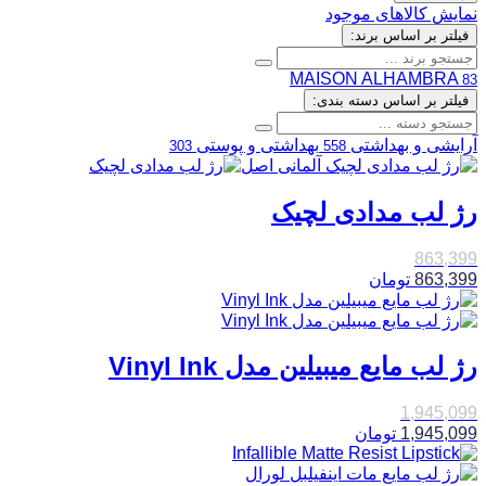
نمایش کالاهای موجود
فیلتر بر اساس برند:
MAISON ALHAMBRA
83
فیلتر بر اساس دسته بندی:
آرایشی و بهداشتی
بهداشتی و پوستی
303
558
رژ لب مدادی لچیک
863,399
863,399
تومان
رژ لب مایع میبیلین مدل Vinyl Ink
1,945,099
1,945,099
تومان