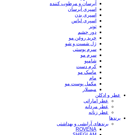
آبرسان و مرطوب کننده
اسپری آبرسان
اسپری بدن
اسپری لباس
تونر
دور چشم
خرید روغن مو
ژل شست و شو
سرم پوستی
سرم مو
شامپو
کرم دست
ماسک مو
مام
مکمل پوست مو
میسلار
عطر و ادکلن
عطر اماراتی
عطر مردانه
عطر زنانه
برندها
برندهای آرایشی و بهداشتی
ROVENA
SHEGLAM