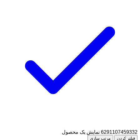
6291107459332
نمایش یک محصول
فیلتر کردن
مرتب سازی