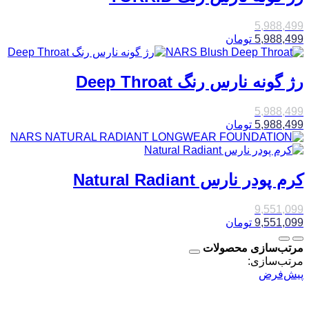
5,988,499
5,988,499
تومان
رژ گونه نارس رنگ Deep Throat
5,988,499
5,988,499
تومان
کرم پودر نارس Natural Radiant
9,551,099
9,551,099
تومان
مرتب‌سازی محصولات
مرتب‌سازی:
پیش‌فرض