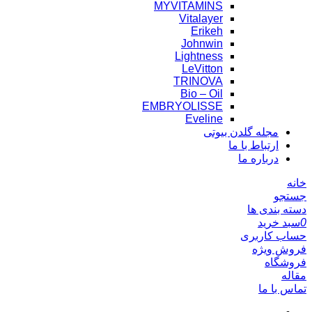
MYVITAMINS
Vitalayer
Erikeh
Johnwin
Lightness
LeVitton
TRINOVA
Bio – Oil
EMBRYOLISSE
Eveline
مجله گلدن بیوتی
ارتباط با ما
درباره ما
خانه
جستجو
دسته بندی ها
0
سبد خرید
حساب کاربری
فروش ویژه
فروشگاه
مقاله
تماس با ما