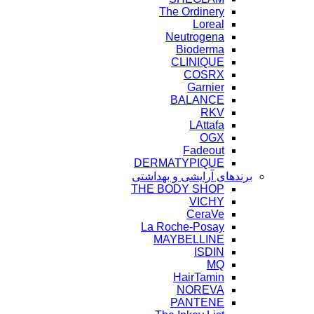
The Ordinery
Loreal
Neutrogena
Bioderma
CLINIQUE
COSRX
Garnier
BALANCE
RKV
LAttafa
OGX
Fadeout
DERMATYPIQUE
برندهای آرایشی و بهداشتی
THE BODY SHOP
VICHY
CeraVe
La Roche-Posay
MAYBELLINE
ISDIN
MQ
HairTamin
NOREVA
PANTENE