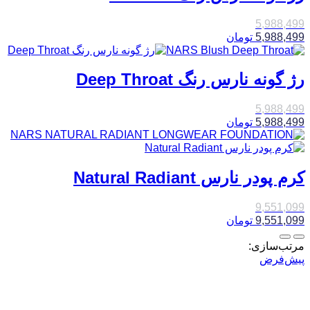
5,988,499
5,988,499
تومان
رژ گونه نارس رنگ Deep Throat
5,988,499
5,988,499
تومان
کرم پودر نارس Natural Radiant
9,551,099
9,551,099
تومان
مرتب‌سازی:
پیش‌فرض