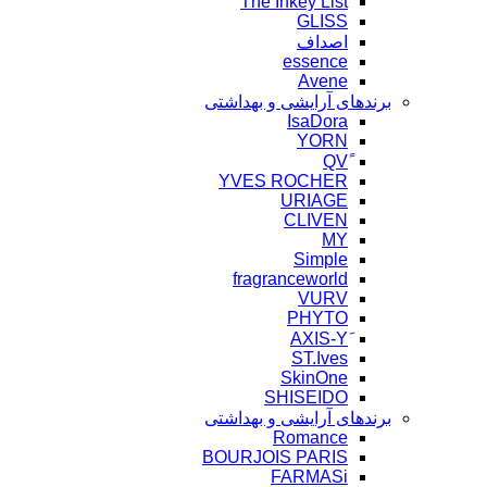
The Inkey List
GLISS
اصداف
essence
Avene
برندهای آرایشی و بهداشتی
IsaDora
YORN
YVES ROCHER
URIAGE
CLIVEN
MY
Simple
fragranceworld
VURV
PHYTO
ST.Ives
SkinOne
SHISEIDO
برندهای آرایشی و بهداشتی
Romance
BOURJOIS PARIS
FARMASi