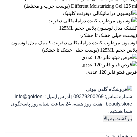
Different Moisturizing Gel 125 ml (پوست چرب و مختلط)
رژ لب مدادی لچیک
863,399
تومان
لوسیون مرطوب کننده دراماتیکالی دیفرنت کلینیک مدل لوسیون
پلاس حجم 125ML (پوست خیلی خشک تا خشک)
قرص فیتو فانر 120 عددی
شماره تماس:
09379200269
|
آدرس ایمیل:
info@golden-
رژ ل
beauty.store
|
هفت روز هفته، 24 ساعت شبانه‌روز پاسخگوی
شما هستیم.
بازگشت به بالا
راهنمای خرید