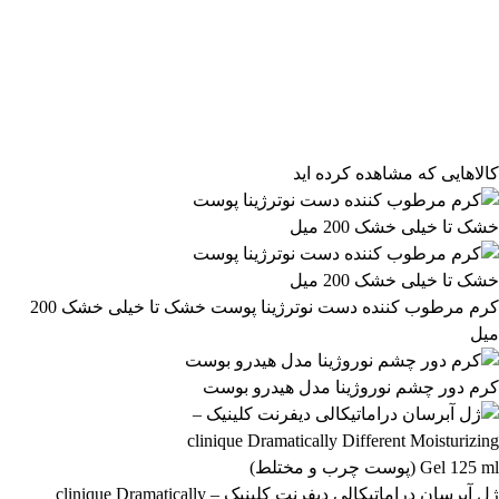
فیلتر محصولات
فیلتر براساس قیمت:
از
تا
تومان
مرتب‌سازی محصولات
کالاهایی که مشاهده کرده اید
مرتب‌سازی:
3,114,299 تومان
پیش‌فرض
محبوب‌ترین
3,114,300 تومان
بالاترین امتیاز
newest
ارزان‌ترین
گران‌ترین
اعمال فیلتر قیمت
موجودها اول
وضعیت کالا
نمایش کالاهای موجود
کرم مرطوب کننده دست نوترژینا پوست خشک تا خیلی خشک 200
میل
فیلتر بر اساس برند:
MAISON ALHAMBRA
کرم دور چشم نوروژینا مدل هیدرو بوست
83
فیلتر بر اساس دسته بندی:
آرایشی و بهداشتی
بهداشتی و پوستی
303
558
ژل آبرسان دراماتیکالی دیفرنت کلینیک – clinique Dramatically