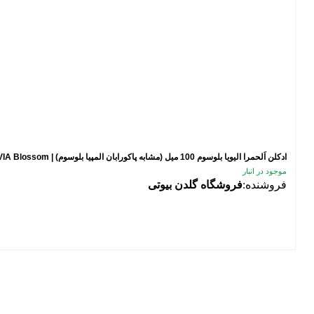
ادکلن اَلحمرا الیویا بلوسوم 100 میل (مشابه پاکورابان المپیا بلوسوم) | Alhambra OLIVIA Blossom
موجود در انبار
فروشنده:
فروشگاه گلدن بیوتی
فیلتر محصولات
فیلتر براساس قیمت:
از
تا
تومان