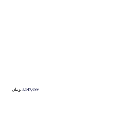
3,147,099
تومان