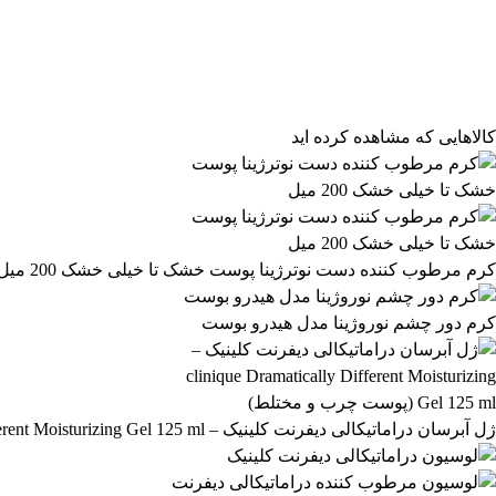
مرتب‌سازی محصولات
مرتب‌سازی:
پیش‌فرض
محبوب‌ترین
بالاترین امتیاز
newest
ارزان‌ترین
گران‌ترین
کالاهایی که مشاهده کرده اید
کرم مرطوب کننده دست نوترژینا پوست خشک تا خیلی خشک 200 میل
کرم دور چشم نوروژینا مدل هیدرو بوست
ژل آبرسان دراماتیکالی دیفرنت کلینیک – clinique Dramatically Different Moisturizing Gel 125 ml (پوست چرب و مختلط)