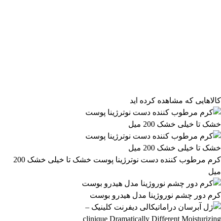
فیلتر محصولات
فیلتر براساس قیمت:
از
تا
تومان
مرتب‌سازی محصولات
کالاهایی که مشاهده کرده اید
مرتب‌سازی:
3,114,299 تومان
پیش‌فرض
محبوب‌ترین
3,114,300 تومان
بالاترین امتیاز
newest
ارزان‌ترین
گران‌ترین
اعمال فیلتر قیمت
موجودها اول
وضعیت کالا
نمایش کالاهای موجود
کرم مرطوب کننده دست نوترژینا پوست خشک تا خیلی خشک 200
میل
فیلتر بر اساس برند:
MAISON ALHAMBRA
کرم دور چشم نوروژینا مدل هیدرو بوست
83
فیلتر بر اساس دسته بندی: