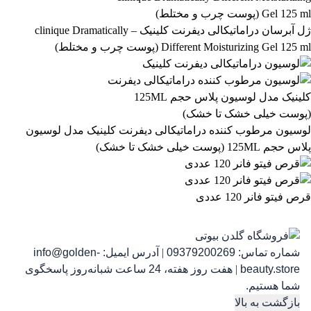
آرایشی و بهداشتی
بهداشتی و پوستی
303
558
ژل آبرسان دراماتیکالی دیفرنت کلینیک – clinique Dramatically
Different Moisturizing Gel 125 ml (پوست چرب و مختلط)
رژ لب مدادی لچیک
863,399
تومان
لوسیون مرطوب کننده دراماتیکالی دیفرنت کلینیک مدل لوسیون
پلاس حجم 125ML (پوست خیلی خشک تا خشک)
قرص فیتو فانر 120 عددی
شماره تماس:
09379200269
|
آدرس ایمیل:
info@golden-
رژ ل
beauty.store
|
هفت روز هفته، 24 ساعت شبانه‌روز پاسخگوی
شما هستیم.
بازگشت به بالا