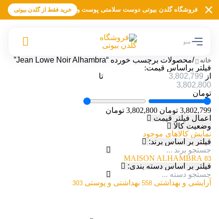
فروشگاه گلدن بیوتی دوست سلامتی پوست و موی شما »» ارائه برندهای معتب
خرید فقط از گلدن بیوتی
منو
/
محصولات برچسب خورده “Jean Lowe Noir Alhambra”
خانه
فیلتر براساس قیمت:
از
تا
تومان
3,802,799 تومان
3,802,800 تومان
اعمال فیلتر قیمت
وضعیت کالا
نمایش کالاهای موجود
فیلتر بر اساس برند:
MAISON ALHAMBRA
83
فیلتر بر اساس دسته بندی:
آرایشی و بهداشتی
بهداشتی و پوستی
303
558