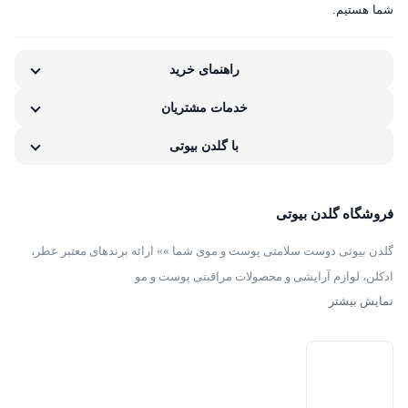
Moisturizing
کلینیک مدل
شما هستیم.
نوترژینا
Gel 125 ml
لوسیون
پوست
رژ لب مدادی لچیک
رژ ل
(پوست
پلاس حجم
راهنمای خرید
خشک تا
863,399
تومان
چرب و
125ML
خیلی
خدمات مشتریان
مختلط)
(پوست
خشک
با گلدن بیوتی
خیلی
200 میل
خشک تا
خشک)
فروشگاه گلدن بیوتی
گلدن بیوتی دوست سلامتی پوست و موی شما »» ارائه برندهای معتبر عطر،
ادکلن، لوازم آرایشی و محصولات مراقبتی پوست و مو
نمایش بیشتر