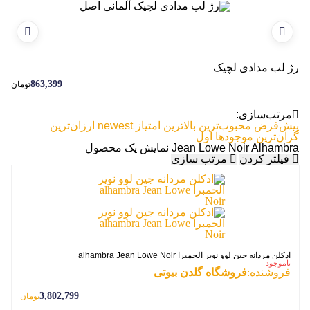
رژ لب مدادی لچیک
رژ ل
863,399
تومان
مرتب‌سازی:
پیش‌فرض
محبوب‌ترین
بالاترین امتیاز
newest
ارزان‌ترین
گران‌ترین
موجودها اول
Jean Lowe Noir Alhambra
نمایش یک محصول
فیلتر کردن
مرتب سازی
ادکلن مردانه جین لوو نویر الحمبرا alhambra Jean Lowe Noir
ناموجود
فروشنده:
فروشگاه گلدن بیوتی
3,802,799
تومان