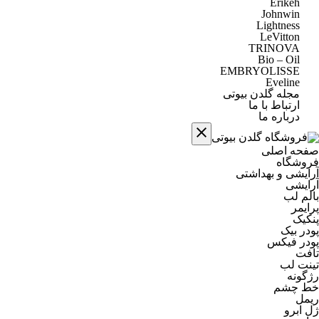
Erikeh
Johnwin
Lightness
LeVitton
TRINOVA
Bio – Oil
EMBRYOLISSE
Eveline
مجله گلدن بیوتی
ارتباط با ما
درباره ما
صفحه اصلی
فروشگاه
آرایشی و بهداشتی
آرایشی
بالم لب
پرایمر
پنکیک
پودر بیک
پودر فیکس
تافت
تینت لب
رژگونه
خط چشم
ریمل
ژل ابرو