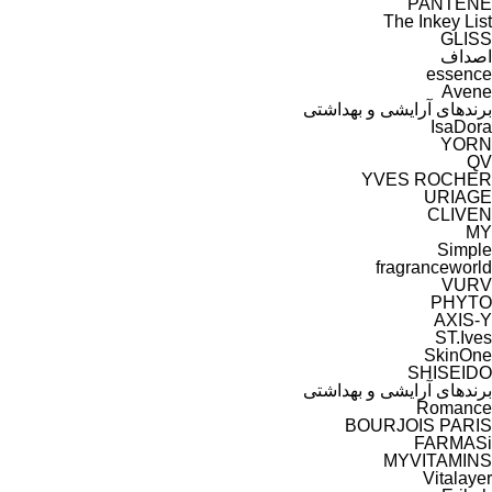
PANTENE
The Inkey List
GLISS
اصداف
essence
Avene
برندهای آرایشی و بهداشتی
IsaDora
YORN
YVES ROCHER
URIAGE
CLIVEN
MY
Simple
fragranceworld
VURV
PHYTO
ST.Ives
SkinOne
SHISEIDO
برندهای آرایشی و بهداشتی
Romance
BOURJOIS PARIS
FARMASi
MYVITAMINS
Vitalayer