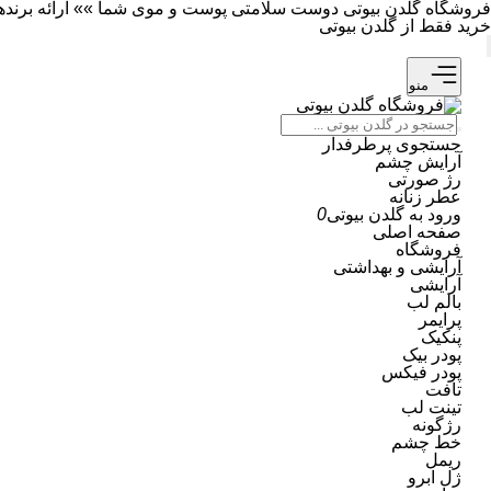
فروشگاه گلدن بیوتی دوست سلامتی پوست و موی شما »» ارائه برندهای 
خرید فقط از گلدن بیوتی
منو
جستجوی پرطرفدار
آرایش چشم
رژ صورتی
عطر زنانه
ورود به گلدن بیوتی
0
صفحه اصلی
فروشگاه
آرایشی و بهداشتی
آرایشی
بالم لب
پرایمر
پنکیک
پودر بیک
پودر فیکس
تافت
تینت لب
رژگونه
خط چشم
ریمل
ژل ابرو