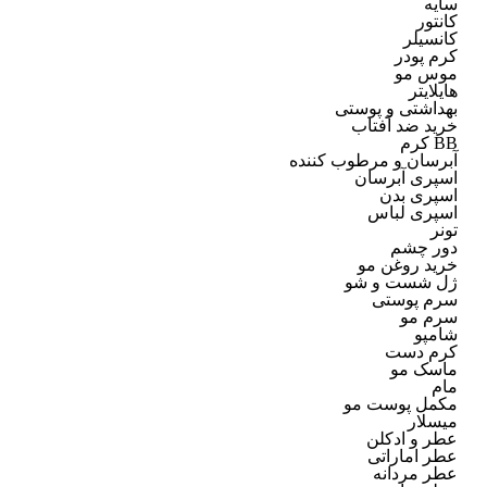
سایه
کانتور
کانسیلر
کرم پودر
موس مو
هایلایتر
بهداشتی و پوستی
خرید ضد آفتاب
BB کرم
آبرسان و مرطوب کننده
اسپری آبرسان
اسپری بدن
اسپری لباس
تونر
دور چشم
خرید روغن مو
ژل شست و شو
سرم پوستی
سرم مو
شامپو
کرم دست
ماسک مو
مام
مکمل پوست مو
میسلار
عطر و ادکلن
عطر اماراتی
عطر مردانه