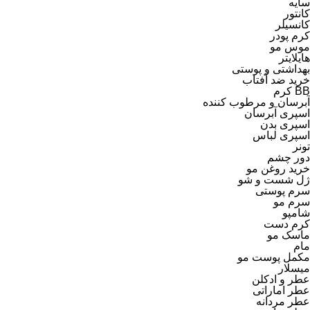
سایه
کانتور
کانسیلر
کرم پودر
موس مو
هایلایتر
بهداشتی و پوستی
خرید ضد آفتاب
BB کرم
آبرسان و مرطوب کننده
اسپری آبرسان
اسپری بدن
اسپری لباس
تونر
دور چشم
خرید روغن مو
ژل شست و شو
سرم پوستی
سرم مو
شامپو
کرم دست
ماسک مو
مام
مکمل پوست مو
میسلار
عطر و ادکلن
عطر اماراتی
عطر مردانه