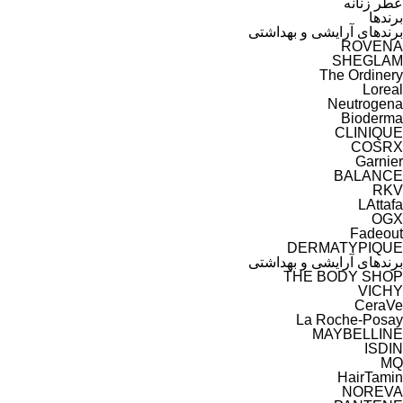
عطر زنانه
برندها
برندهای آرایشی و بهداشتی
ROVENA
SHEGLAM
The Ordinery
Loreal
Neutrogena
Bioderma
CLINIQUE
COSRX
Garnier
BALANCE
RKV
LAttafa
OGX
Fadeout
DERMATYPIQUE
برندهای آرایشی و بهداشتی
THE BODY SHOP
VICHY
CeraVe
La Roche-Posay
MAYBELLINE
ISDIN
MQ
HairTamin
NOREVA