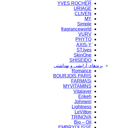
YVES ROCHER
URIAGE
CLIVEN
MY
Simple
fragranceworld
VURV
PHYTO
ST.Ives
SkinOne
SHISEIDO
برندهای آرایشی و بهداشتی
Romance
BOURJOIS PARIS
FARMASi
MYVITAMINS
Vitalayer
Erikeh
Johnwin
Lightness
LeVitton
TRINOVA
Bio – Oil
EMBRYOLISSE