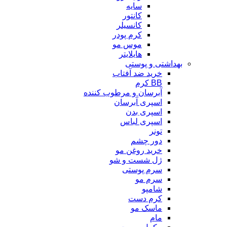
سایه
کانتور
کانسیلر
کرم پودر
موس مو
هایلایتر
بهداشتی و پوستی
خرید ضد آفتاب
BB کرم
آبرسان و مرطوب کننده
اسپری آبرسان
اسپری بدن
اسپری لباس
تونر
دور چشم
خرید روغن مو
ژل شست و شو
سرم پوستی
سرم مو
شامپو
کرم دست
ماسک مو
مام