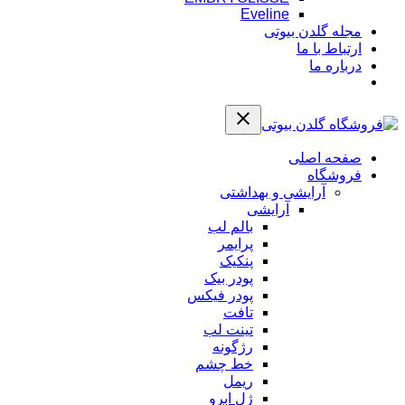
Eveline
مجله گلدن بیوتی
ارتباط با ما
درباره ما
صفحه اصلی
فروشگاه
آرایشی و بهداشتی
آرایشی
بالم لب
پرایمر
پنکیک
پودر بیک
پودر فیکس
تافت
تینت لب
رژگونه
خط چشم
ریمل
ژل ابرو