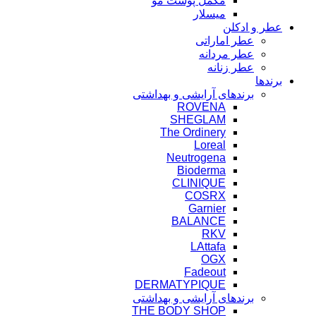
مکمل پوست مو
میسلار
عطر و ادکلن
عطر اماراتی
عطر مردانه
عطر زنانه
برندها
برندهای آرایشی و بهداشتی
ROVENA
SHEGLAM
The Ordinery
Loreal
Neutrogena
Bioderma
CLINIQUE
COSRX
Garnier
BALANCE
RKV
LAttafa
OGX
Fadeout
DERMATYPIQUE
برندهای آرایشی و بهداشتی
THE BODY SHOP