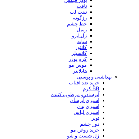
پودر فیکس
تافت
تینت لب
رژگونه
خط چشم
ریمل
ژل ابرو
سایه
کانتور
کانسیلر
کرم پودر
موس مو
هایلایتر
بهداشتی و پوستی
خرید ضد آفتاب
BB کرم
آبرسان و مرطوب کننده
اسپری آبرسان
اسپری بدن
اسپری لباس
تونر
دور چشم
خرید روغن مو
ژل شست و شو