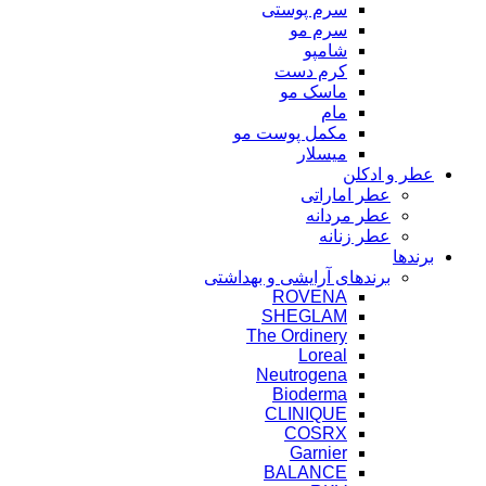
سرم پوستی
سرم مو
شامپو
کرم دست
ماسک مو
مام
مکمل پوست مو
میسلار
عطر و ادکلن
عطر اماراتی
عطر مردانه
عطر زنانه
برندها
برندهای آرایشی و بهداشتی
ROVENA
SHEGLAM
The Ordinery
Loreal
Neutrogena
Bioderma
CLINIQUE
COSRX
Garnier
BALANCE