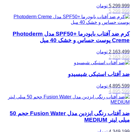
5,299,999
تومان
5,299,999
کرم ضد آفتاب بایودرما +SPF50 مدل Photoderm
Creme پوست حساس و خشک 40 میل
2,163,499
تومان
2,163,499
ضد آفتاب استیکی شیسیدو
4,895,599
تومان
4,895,599
ضد آفتاب رنگی ایزدین مدل Fusion Water حجم 50
میلی لیتر MEDIUM
4,349,199
تومان