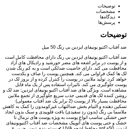
توضیحات
مشخصات
دیدگاه‌ها
پرسش‌ها
توضیحات
ضد آفتاب اکتیو یونیفای ایزدین بی رنگ 50 میل
ضد آفتاب اکتیو یونیفای ایزدین بی رنگ دارای محافظت کامل است
و از پوست در برابر اشعه های مضر خورشید و رادیکال های آزاد
محافظت می کند. دارای خاصیت ضدلکی است و به کم رنگ شدن
لک ها کمک فراوانی می کند. همچنین پوست را صاف و یکدست
خواهد کرد. تولید ملانین در پوست را کنترل کرده و از بروز لک در
پوست جلوگیری می کند. تاثیرات استفاده پس از یک ماه قابل
مشاهده است. ویژگی های ضد آفتاب اکتیو یونیفای ایزدین: ضد لک و
روشن کننده لک های قدیمی جذب سریع جلوگیری از تجمع ملانین
محافظت بسیار بالا از پوست (2 برابر یک ضد آفتاب معمولی)
تسکین دهنده و التیام بخش ضدالتهاب غیرکومدون زا کمک به کاهش
ملاسما بی رنگ (بدون رد سفیدی) بافت فلوییدی و سبک بدون ایجاد
حس خشکی مناسب انواع پوست به ویژه پوست های نرمال تا
خشک و حتی پوست های آتوپیک مشخصات ضد آفتاب اکتیویونیفای
ایزدین spf +50 محافظ اشعه UVA ✔ بسته بندی تیوپی چربی ×