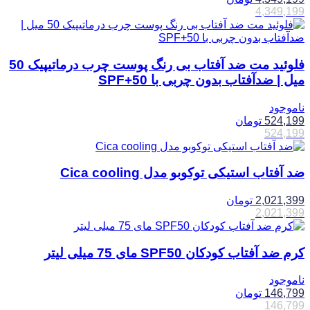
4,349,199
فلوئید مت ضد آفتاب بی رنگ پوست چرب درماتیپیک 50
میل | ضدآفتاب بدون چربی با SPF+50
ناموجود
524,199
تومان
524,199
ضد آفتاب استیکی توکوبو مدل Cica cooling
2,021,399
تومان
2,021,399
کرم ضد آفتاب کودکان SPF50 مای 75 میلی لیتر
ناموجود
146,799
تومان
146,799